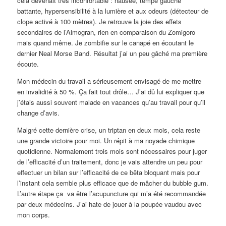
cela devenait très inconfortable : nausée, tempe gauche
battante, hypersensibilité à la lumière et aux odeurs (détecteur de
clope activé à 100 mètres). Je retrouve la joie des effets
secondaires de l’Almogran, rien en comparaison du Zomigoro
mais quand même. Je zombifie sur le canapé en écoutant le
dernier Neal Morse Band. Résultat j’ai un peu gâché ma première
écoute.
Mon médecin du travail a sérieusement envisagé de me mettre
en invalidité à 50 %. Ça fait tout drôle… J’ai dû lui expliquer que
j’étais aussi souvent malade en vacances qu’au travail pour qu’il
change d’avis.
Malgré cette dernière crise, un triptan en deux mois, cela reste
une grande victoire pour moi. Un répit à ma noyade chimique
quotidienne. Normalement trois mois sont nécessaires pour juger
de l’efficacité d’un traitement, donc je vais attendre un peu pour
effectuer un bilan sur l’efficacité de ce bêta bloquant mais pour
l’instant cela semble plus efficace que de mâcher du bubble gum.
L’autre étape ça va être l’acupuncture qui m’a été recommandée
par deux médecins. J’ai hate de jouer à la poupée vaudou avec
mon corps.