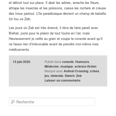
et détruit tout sur place. Il abat les arbres, arrache les fleurs,
attrape les insectes et les poissons, casse les rochers et creuse
des trous partout. L’île paradisiaque devient un champ de bataille.
Un fou ce Zeb.
Les jours où Zeb est très énervé, il rêve de faire pareil avec
Bréhat, juste pour le plaisir de tout foutre en l’air, mais
Heureusement je veille au grain et coupe la console avant qu’il
ne fasse rien d’irrévocable avant de prendre moi-même mes
médicaments.
13 juin 2020
Publié dans
console
,
Humeurs
,
Médecine
,
musique
,
science-fiction
Marqué avec
Animal Crossing
,
crises
,
jeu
,
nintendo
,
Siwtch
,
Zeb
Laisser un commentaire
R
e
c
h