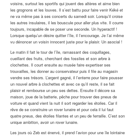
voisins, surtout les sportifs qui jouent des altères et aime bien
les grognons et les louves. Il s’est battu pour faire venir Kéké et
ne va même pas à ses concerts du samedi soir. Lorsqu’il croise
les autres insulaires, il les bouscule pour aller plus vite. Il courre
toujours, incapable de se poser une seconde. Un hyperactif !
Lorsque quelqu’un désire quitter l’île, il l’encourage. Je l’ai même
vu dénoncer un voisin innocent juste pour le plaisir. Un asocial !
Le matin il fait le tour de l’île, ramassant des coquillages,
cueillant des fruits, cherchant des fossiles et son arbre à
clochettes. Il court ensuite au musée faire expertiser ses
trouvailles, les donner au conservateur puis il file au magasin
vendre ses trésors. L’argent gagné, il l’enterre pour faire pousser
un nouvel arbre à clochettes et avec ce qu’il reste, il se fait
plaisir et rembourse un peu ses dettes. Ensuite il décore sa
maison, joue de la batterie, pêche pour trouver des pneus de
voiture et quand vient la nuit il sort regarder les étoiles. Car il
rêve de se construire un rover lunaire et pour cela il lui faut
quatre pneus, des étoiles filantes et un peu de ferraille. C’est son
unique ambition, avoir un rover lunaire.
Les jours où Zeb est énervé, il prend l’avion pour une île lointaine