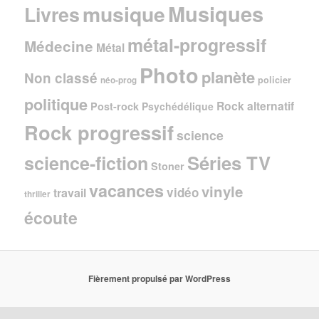
Musiques
musique
Livres
métal-progressif
Médecine
Métal
Photo
planète
Non classé
policier
néo-prog
politique
Rock alternatif
Post-rock
Psychédélique
Rock progressif
science
Séries TV
science-fiction
Stoner
vacances
vinyle
vidéo
travail
thriller
écoute
Fièrement propulsé par WordPress