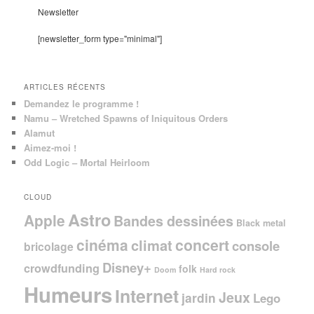
e
Newsletter
r
c
[newsletter_form type="minimal"]
h
e
ARTICLES RÉCENTS
Demandez le programme !
Namu – Wretched Spawns of Iniquitous Orders
Alamut
Aimez-moi !
Odd Logic – Mortal Heirloom
CLOUD
Astro
Apple
Bandes dessinées
Black metal
cinéma
concert
climat
console
bricolage
Disney+
crowdfunding
folk
Doom
Hard rock
Humeurs
Internet
Jeux
jardin
Lego