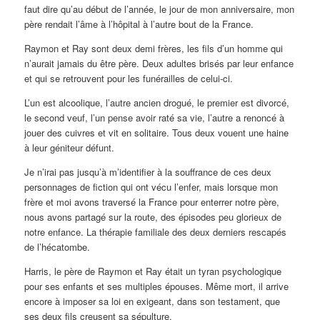
faut dire qu’au début de l’année, le jour de mon anniversaire, mon
père rendait l’âme à l’hôpital à l’autre bout de la France.
Raymon et Ray sont deux demi frères, les fils d’un homme qui
n’aurait jamais du être père. Deux adultes brisés par leur enfance
et qui se retrouvent pour les funérailles de celui-ci.
L’un est alcoolique, l’autre ancien drogué, le premier est divorcé,
le second veuf, l’un pense avoir raté sa vie, l’autre a renoncé à
jouer des cuivres et vit en solitaire. Tous deux vouent une haine
à leur géniteur défunt.
Je n’irai pas jusqu’à m’identifier à la souffrance de ces deux
personnages de fiction qui ont vécu l’enfer, mais lorsque mon
frère
et
moi avons traversé la France pour enterrer notre père,
nous avons partagé sur la route, des épisodes peu glorieux de
notre enfance. La thérapie familiale des deux derniers rescapés
de l’hécatombe.
Harris, le père de Raymon et Ray était un tyran psychologique
pour ses enfants et ses multiples épouses. Même mort, il arrive
encore à imposer sa loi en exigeant, dans son testament, que
ses deux fils creusent sa sépulture.