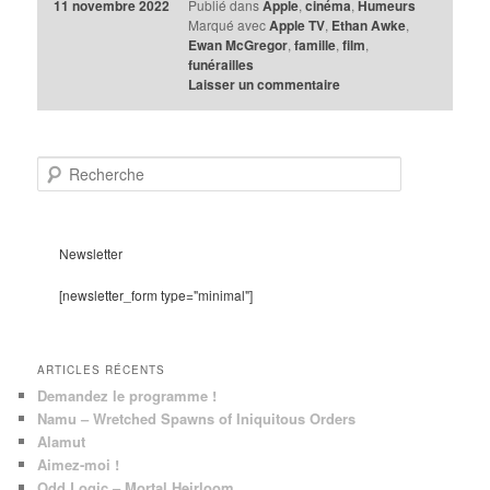
11 novembre 2022
Publié dans
Apple
,
cinéma
,
Humeurs
Marqué avec
Apple TV
,
Ethan Awke
,
Ewan McGregor
,
famille
,
film
,
funérailles
Laisser un commentaire
R
e
c
h
e
Newsletter
r
c
[newsletter_form type="minimal"]
h
e
ARTICLES RÉCENTS
Demandez le programme !
Namu – Wretched Spawns of Iniquitous Orders
Alamut
Aimez-moi !
Odd Logic – Mortal Heirloom