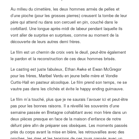
Au milieu du cimetière, les deux hommes armés de pelles et
d’une pioche (pour les grosses pierres) creusent la tombe de leur
père qui attend nu dans son cercueil en pin, couché dans le
corbillard. Une longue après-midi de labeur pendant laquelle ils
vont aller de surprise en surprises, comme au moment de la
découverte de leurs autres demi frères.
Le film est un chemin de croix vers le deuil, peut-être également
le pardon et la reconstruction de ces deux hommes brisés.
Le casting est juste fabuleux, Ethan Awke et Ewan McGregor
pour les frères, Maribel Verdu en jeune belle mère et Vondie
Curtis-Hall en pasteur alcoolique. Le film prend son temps, ne se
vautre pas dans les clichés et évite le happy ending guimauve.
Le film m’a touché, plus que je ne saurais l’avouer ici et peut-être
pas pour les bonnes raisons. Il a réveillé les souvenirs d’une
semaine passée en Bretagne cohabitant avec mon frère dans un
deux pièces presque en face de la maison d’enfance de notre
défunt père afin de préparer ses obsèques. Les moments passés
près du corps avant la mise en bière, les retrouvailles avec des
proches, les rires et les tensions de ces jours passés avec un