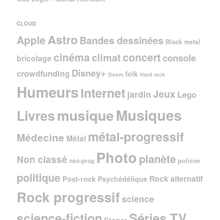
CLOUD
Astro
Apple
Bandes dessinées
Black metal
cinéma
concert
climat
console
bricolage
Disney+
crowdfunding
folk
Doom
Hard rock
Humeurs
Internet
Jeux
jardin
Lego
Musiques
musique
Livres
métal-progressif
Médecine
Métal
Photo
planète
Non classé
policier
néo-prog
politique
Rock alternatif
Post-rock
Psychédélique
Rock progressif
science
Séries TV
science-fiction
Stoner