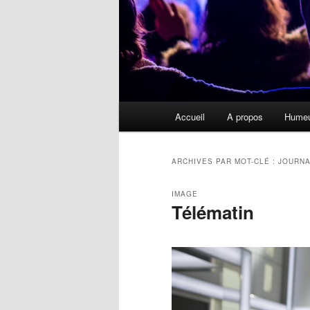
Menu
Accueil
A propos
Hume
principal
ARCHIVES PAR MOT-CLÉ :
JOURN
IMAGE
Télématin