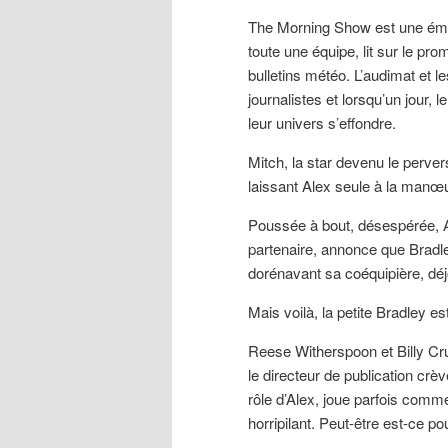
The Morning Show est une émis
toute une équipe, lit sur le pro
bulletins météo. L’audimat et 
journalistes et lorsqu’un jour,
leur univers s’effondre.
Mitch, la star devenu le pervers
laissant Alex seule à la manœ
Poussée à bout, désespérée, A
partenaire, annonce que Bradle
dorénavant sa coéquipière, déj
Mais voilà, la petite Bradley 
Reese Witherspoon et Billy Cr
le directeur de publication crè
rôle d’Alex, joue parfois com
horripilant. Peut-être est-ce pou