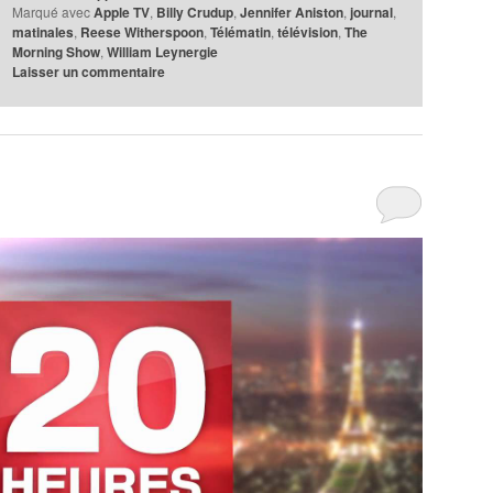
Marqué avec
Apple TV
,
Billy Crudup
,
Jennifer Aniston
,
journal
,
matinales
,
Reese Witherspoon
,
Télématin
,
télévision
,
The
Morning Show
,
William Leynergie
Laisser un commentaire