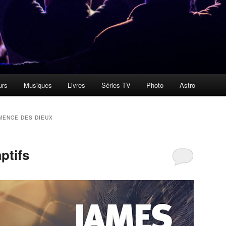
urs
Musiques
Livres
Séries TV
Photo
Astro
MENCE DES DIEUX
ptifs