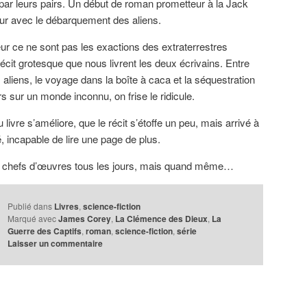
ué par leurs pairs. Un début de roman prometteur à la Jack
eur avec le débarquement des aliens.
ur ce ne sont pas les exactions des extraterrestres
 récit grotesque que nous livrent les deux écrivains. Entre
aliens, le voyage dans la boîte à caca et la séquestration
 sur un monde inconnu, on frise le ridicule.
livre s’améliore, que le récit s’étoffe un peu, mais arrivé à
é, incapable de lire une page de plus.
es chefs d’œuvres tous les jours, mais quand même…
Publié dans
Livres
,
science-fiction
Marqué avec
James Corey
,
La Clémence des Dieux
,
La
Guerre des Captifs
,
roman
,
science-fiction
,
série
Laisser un commentaire