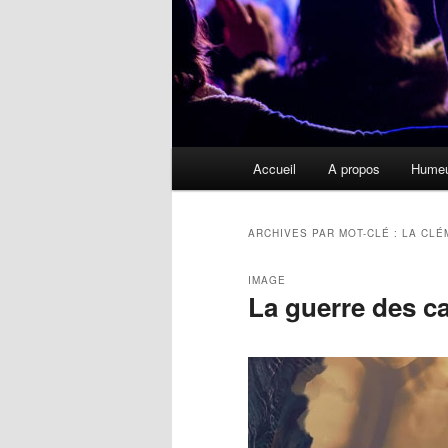
Menu
Accueil
A propos
Hume
principal
ARCHIVES PAR MOT-CLÉ :
LA CLÉ
IMAGE
La guerre des ca