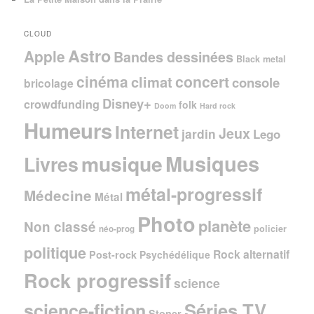
CLOUD
Astro
Apple
Bandes dessinées
Black metal
cinéma
concert
climat
console
bricolage
Disney+
crowdfunding
folk
Doom
Hard rock
Humeurs
Internet
Jeux
jardin
Lego
Musiques
musique
Livres
métal-progressif
Médecine
Métal
Photo
planète
Non classé
policier
néo-prog
politique
Rock alternatif
Post-rock
Psychédélique
Rock progressif
science
Séries TV
science-fiction
Stoner