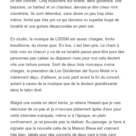
un bon concert. Cinq musiciens sur scène, deux guitariste, une
bassiste, un batteur et un chanteur, devrais-je dire crieur mini
claviériste. Ils sont détendus, sans doute un peu trop relax
même, limite pas très pro ce qui donnera un superbe loupé de
tonalité et une guitare désaccordée en plein set.
En studio, la musique de LDDSM est assez chargée, limite
brouillonne, du stoner quoi. En live, c’est bien pire. Le chant à
trois voix où chacun y va de sa tonalité passe peut-être pour des
personnes pas calées au diapason mais pour moi cela devient
vite une torture sonore. Sorti de deux trois morceaux moins
chargés, la prestation de Los Disidentes del Sucio Motel m’a
clairement déçu, d’ailleurs, je suis parti avant la fin du concert,
autant à cause de la musique que de la douleur grandissante
dans le talon droit.
Malgré une soirée en demi teinte, je retiens Howard que je vais
réécouter de ce pas et je m’excuse platement après d’eux pour
cette interview manquée, même si à l’époque, en plein
confinement, je ne pouvais pas la réaliser. Au passage, je tiens à
signaler que la nouvelle salle de la Maison Bleue est vraiment
très bien, idéale pour des concerts de deux cent à trois cent