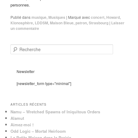
personnes.
Publié dans
musique
,
Musiques
|
Marqué avec
concert
,
Howard
,
Klonosphère
,
LDDSM
,
Maison Bleue
,
patron
,
Strasbourg
|
Laisser
un commentaire
R
e
c
h
e
Newsletter
r
c
[newsletter_form type="minimal"]
h
e
ARTICLES RÉCENTS
Namu – Wretched Spawns of Iniquitous Orders
Alamut
Aimez-moi !
Odd Logic – Mortal Heirloom
La Petite Maison dans la Prairie