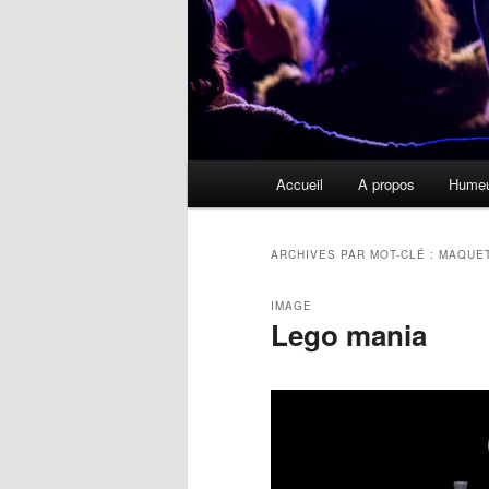
Menu
Accueil
A propos
Hume
principal
ARCHIVES PAR MOT-CLÉ :
MAQUE
IMAGE
Lego mania