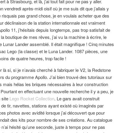
t à Strasbourg, et là, j’ai tout fait pour ne pas y aller.
un vendredi après-midi oisif où je me suis dit que j’allais y
 risquais pas grand chose, je en voulais acheter que des
r déclinaison de la station internationnale est vraiment
llo 11, j’hésitais depuis longtemps, pas trop satisfait de
 la boutique de mes rêves, j’ai vu la machine à écrire, le
le Lunar Lander assemblé. Il était magnifique ! Cinq minutes
 sac Lego (la classe) et le Luna Lander. 1087 pièces, une
oins de quatre heures, trop facile !
êter là si, si je n’avais cherché à fabriquer le V2, la Redstone
urs du programme Apollo. J’ai bien trouvé des tutoriaux sur
es mais hélas les briques nécessaires à leur construction
Pourtant en effectuant une nouvelle recherche il y a peu, je
 site
Lego Rocket Collection
. Le gars avait construit
de tir, navettes, stations ayant existé où imaginés par
ces photos avec avidité lorsque j’ai découvert que pour
endait des kits pour nombre de ses créations. Au catalogue
Je n’ai hésité qu’une seconde, juste à temps pour ne pas