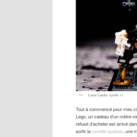
Lunar Lander Apollo 11
Tout à commencé pour mes cin
Lego, un cadeau d’un mètre-vin
refusé d’acheter est arrivé da
sortir la
navette spatiale
, une m