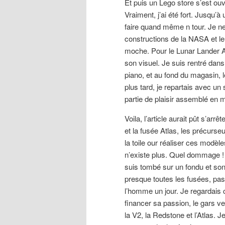
Et puis un Lego store s’est ouver
Vraiment, j’ai été fort. Jusqu’à 
faire quand même n tour. Je ne
constructions de la NASA et leu
moche. Pour le Lunar Lander Apo
son visuel. Je suis rentré dans
piano, et au fond du magasin, 
plus tard, je repartais avec un
partie de plaisir assemblé en m
Voila, l’article aurait pût s’arr
et la fusée Atlas, les précurse
la toile our réaliser ces modèl
n’existe plus. Quel dommage ! 
suis tombé sur un fondu et son
presque toutes les fusées, pas 
l’homme un jour. Je regardais 
financer sa passion, le gars v
la V2, la Redstone et l’Atlas. 