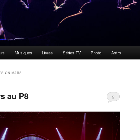
urs
Musiques
Livres
Séries TV
Photo
Astro
YS ON MARS
s au P8
2