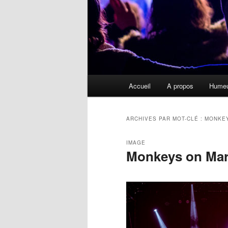
Menu
Accueil
A propos
Hume
principal
ARCHIVES PAR MOT-CLÉ :
MONKE
IMAGE
Monkeys on Mar