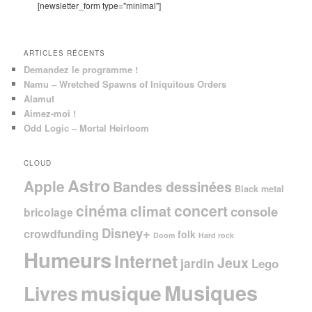
c
[newsletter_form type="minimal"]
h
e
ARTICLES RÉCENTS
Demandez le programme !
Namu – Wretched Spawns of Iniquitous Orders
Alamut
Aimez-moi !
Odd Logic – Mortal Heirloom
CLOUD
Astro
Apple
Bandes dessinées
Black metal
cinéma
concert
climat
console
bricolage
Disney+
crowdfunding
folk
Doom
Hard rock
Humeurs
Internet
Jeux
jardin
Lego
Musiques
musique
Livres