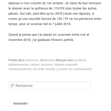
réponse à mon courrier du 1er octobre. Je viens de leur renvoyer
le dossier avec la quittance de 119.57€ plus toutes les autres
pièces. Qui sait, peut-être qu’en 2018 j’aurai une réponse, à
moins qu’une nouvelle facture de 120.17€ ne me parvienne entre
temps, pour un scanner fait le 7 juillet 2016.
Quand je pense que j’ai passé six scanners entre mai et
novembre 2016, j’ai quelques frissons parfois.
Publié dans
Humeurs
,
Médecine
|
Marqué avec
accident
,
administration
,
caisse
,
factures
,
hôpital
,
mutuelle
,
remboursement
,
sécurité sociale
|
Laisser un commentaire
R
e
c
h
e
Newsletter
r