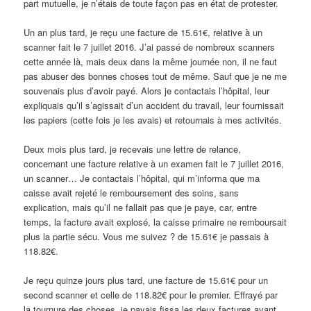
part mutuelle, je n’étais de toute façon pas en état de protester.
Un an plus tard, je reçu une facture de 15.61€, relative à un
scanner fait le 7 juillet 2016. J’ai passé de nombreux scanners
cette année là, mais deux dans la même journée non, il ne faut
pas abuser des bonnes choses tout de même. Sauf que je ne me
souvenais plus d’avoir payé. Alors je contactais l’hôpital, leur
expliquais qu’il s’agissait d’un accident du travail, leur fournissait
les papiers (cette fois je les avais) et retournais à mes activités.
Deux mois plus tard, je recevais une lettre de relance,
concernant une facture relative à un examen fait le 7 juillet 2016,
un scanner… Je contactais l’hôpital, qui m’informa que ma
caisse avait rejeté le remboursement des soins, sans
explication, mais qu’il ne fallait pas que je paye, car, entre
temps, la facture avait explosé, la caisse primaire ne remboursait
plus la partie sécu. Vous me suivez ? de 15.61€ je passais à
118.82€.
Je reçu quinze jours plus tard, une facture de 15.61€ pour un
second scanner et celle de 118.82€ pour le premier. Effrayé par
la tournure des choses, je payais fissa les deux factures avant