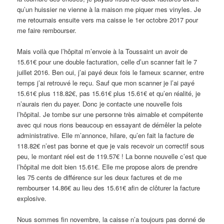
qu’un huissier ne vienne à la maison me piquer mes vinyles. Je
me retournais ensuite vers ma caisse le 1er octobre 2017 pour
me faire rembourser.
Mais voilà que l’hôpital m’envoie à la Toussaint un avoir de
15.61€ pour une double facturation, celle d’un scanner fait le 7
juillet 2016. Ben oui, j’ai payé deux fois le fameux scanner, entre
temps j’ai retrouvé le reçu. Sauf que mon scanner je l’ai payé
15.61€ plus 118.82€, pas 15.61€ plus 15.61€ et qu’en réalité, je
n’aurais rien du payer. Donc je contacte une nouvelle fois
l’hôpital. Je tombe sur une personne très aimable et compétente
avec qui nous rions beaucoup en essayant de démêler la pelote
administrative. Elle m’annonce, hilare, qu’en fait la facture de
118.82€ n’est pas bonne et que je vais recevoir un correctif sous
peu, le montant réel est de 119.57€ ! La bonne nouvelle c’est que
l’hôpital me doit bien 15.61€. Elle me propose alors de prendre
les 75 cents de différence sur les deux factures et de me
rembourser 14.86€ au lieu des 15.61€ afin de clôturer la facture
explosive.
Nous sommes fin novembre, la caisse n’a toujours pas donné de