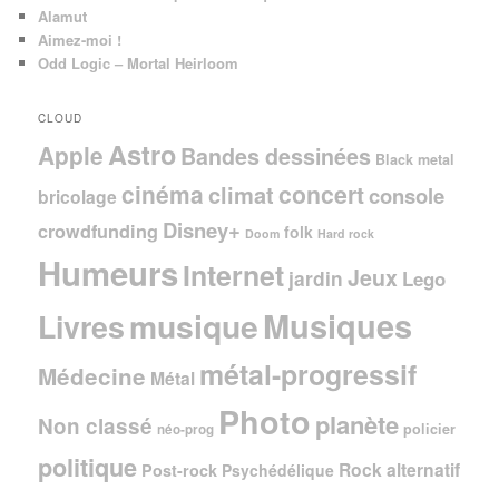
Alamut
Aimez-moi !
Odd Logic – Mortal Heirloom
CLOUD
Astro
Apple
Bandes dessinées
Black metal
cinéma
concert
climat
console
bricolage
Disney+
crowdfunding
folk
Doom
Hard rock
Humeurs
Internet
Jeux
jardin
Lego
Musiques
musique
Livres
métal-progressif
Médecine
Métal
Photo
planète
Non classé
policier
néo-prog
politique
Rock alternatif
Post-rock
Psychédélique