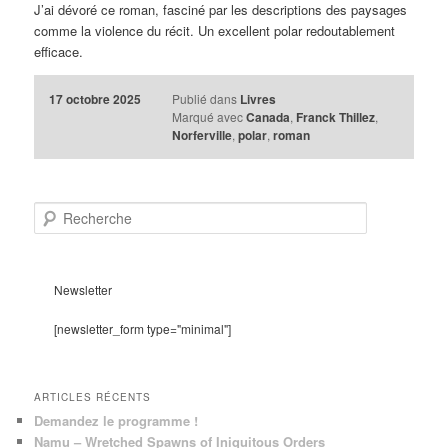
J’ai dévoré ce roman, fasciné par les descriptions des paysages
comme la violence du récit. Un excellent polar redoutablement
efficace.
17 octobre 2025
Publié dans
Livres
Marqué avec
Canada
,
Franck Thillez
,
Norferville
,
polar
,
roman
R
e
c
h
e
Newsletter
r
c
[newsletter_form type="minimal"]
h
e
ARTICLES RÉCENTS
Demandez le programme !
Namu – Wretched Spawns of Iniquitous Orders