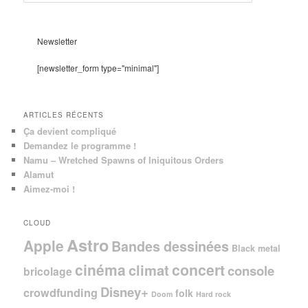
e
c
h
e
Newsletter
r
c
[newsletter_form type="minimal"]
h
e
ARTICLES RÉCENTS
Ça devient compliqué
Demandez le programme !
Namu – Wretched Spawns of Iniquitous Orders
Alamut
Aimez-moi !
CLOUD
Astro
Apple
Bandes dessinées
Black metal
cinéma
concert
climat
console
bricolage
Disney+
crowdfunding
folk
Doom
Hard rock