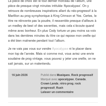
La pièce de choix est le tout dernier morceau de l’album, une
pièce de presque vingt minutes intitulée ‘Apocalypse’. On y
retrouve de nombreuses inspirations allant du néo-progressif à la
Marillion au prog symphonique à King Crimson et Yes. Certes, le
titre ne réinvente pas la poudre, il ressemble presque d’ailleurs à
un medley de best of des seventies, mais cela s’écoute quand
même avec bonheur. En plus Cody torture un peu moins sa voix
dans les dernières minutes du titre ce qui repose mon oreille qui
a été bien malnenée pendant tout l’album.
Je ne vais pas vous sur vendre
Apocalypse
ni le placer dans
mon top de l’année. Mais si comme moi, vous aviez une envie
soudaine de prog vintage, vous pouvez y jeter une oreille, on ne
sait jamais, sur un malentendu.
16 juin 2026
Publié dans
Musiques
,
Rock progressif
Marqué avec
apocalypse
,
Canada
,
Crown Lands
,
rétro prog
,
rock
progressif
,
Rush
Laisser un commentaire