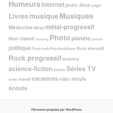
Humeurs
Internet
Jeux
jardin
Lego
Musiques
musique
Livres
métal-progressif
Médecine
Métal
Photo
planète
Non classé
policier
néo-prog
politique
Rock alternatif
Post-rock
Psychédélique
Rock progressif
science
Séries TV
science-fiction
Stoner
vacances
vinyle
vidéo
travail
thriller
écoute
Fièrement propulsé par WordPress