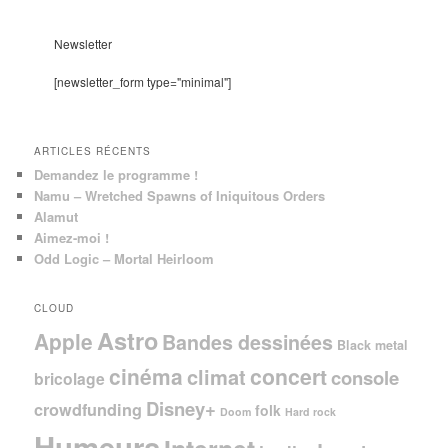
c
h
e
Newsletter
r
c
[newsletter_form type="minimal"]
h
e
ARTICLES RÉCENTS
Demandez le programme !
Namu – Wretched Spawns of Iniquitous Orders
Alamut
Aimez-moi !
Odd Logic – Mortal Heirloom
CLOUD
Astro
Apple
Bandes dessinées
Black metal
cinéma
concert
climat
console
bricolage
Disney+
crowdfunding
folk
Doom
Hard rock
Humeurs