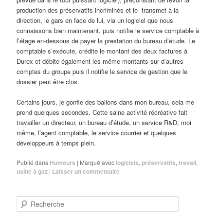
production des préservatifs incriminés et le transmet à la
direction, le gars en face de lui, via un logiciel que nous
connaissons bien maintenant, puis notifie le service comptable à
l’étage en-dessous de payer la prestation du bureau d’étude. Le
comptable s’exécute, crédite le montant des deux factures à
Durex et débite également les même montants sur d’autres
comptes du groupe puis il notifie le service de gestion que le
dossier peut être clos.
Certains jours, je gonfle des ballons dans mon bureau, cela me
prend quelques secondes. Cette saine activité récréative fait
travailler un directeur, un bureau d’étude, un service R&D, moi
même, l’agent comptable, le service courrier et quelques
développeurs à temps plein.
Publié dans
Humeurs
|
Marqué avec
logiciels
,
préservatifs
,
travail
,
usine à gaz
|
Laisser un commentaire
R
e