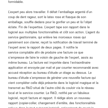
formidable.
L’expert peu alors travailler. Il défait l’emballage argenté d’un
coup de dent rageur, sort le latex rose et flasque de son
emballage, souffle dedans pour le gonfler un peu et là l’objet
éclate. Fin de l’expertise. L’expert tape son rapport dans le
logiciel aux multiples fonctionnalités et clôt son action. L’agent du
service gestionnaire, qui enlève les morceaux roses qui
parsèment son clavier, reçoit la notification de travail terminé de
l’expert avec le rapport de deux pages. Il notifie le
service comptable afin de produire une facture ce que
s’empresse de faire le voisin de gauche de l’expert, assis au
même bureau. La facture est importée dans l’extraordinaire
application et envoyée par mail et par courrier recommandé avec
accusé réception au bureau d’étude un étage au dessus. Le
bureau d’étude s’empresse de générer une nouvelle facture qui
vient compléter celle déjà présente dans le logiciel magique et la
transmet au R&D situé de l’autre côté du couloir via le réseau
local et le service courrier. Le R&D, notifié par un fabuleux
logiciel, reçoit facture et rapport. Il rédige alors un nouveau
rapport (copier-coller, changement d’entête, des fonctionnalités
prévue dans le tout puissant logiciel), préconisant de revoir la