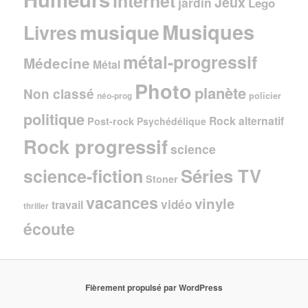
Internet
Jeux
jardin
Lego
Musiques
musique
Livres
métal-progressif
Médecine
Métal
Photo
planète
Non classé
policier
néo-prog
politique
Rock alternatif
Post-rock
Psychédélique
Rock progressif
science
Séries TV
science-fiction
Stoner
vacances
vinyle
vidéo
travail
thriller
écoute
Fièrement propulsé par WordPress