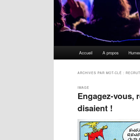
Menu
Accueil
A propos
Hume
principal
ARCHIVES PAR MOT-CLÉ :
RECRU
IMAGE
Engagez-vous, r
disaient !