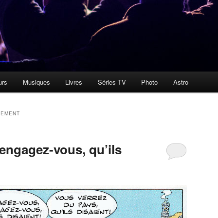
urs
Musiques
Livres
Séries TV
Photo
Astro
TEMENT
engagez-vous, qu’ils