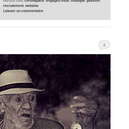
Marqué avec
chroniqueur
,
engagez-vous
,
musique
,
passion
,
recrutement
,
webzine
Laisser un commentaire
2