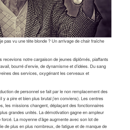
e pas vu une tête blonde ? Un arrivage de chair fraîche
us recevions notre cargaison de jeunes diplômés, piaffants
ravail, bourré d’envie, de dynamisme et d’idées. Du sang
s veines des services, oxygénant les cerveaux et
réduction de personnel se fait par le non remplacement des
(il y a pire et bien plus brutal j’en conviens). Les centres
es, les missions changent, déplaçant des fonctionnaires
de plus grandes unités. La démotivation gagne en ampleur
 forcé. La moyenne d’âge augmente avec son lot de
die de plus en plus nombreux, de fatigue et de manque de