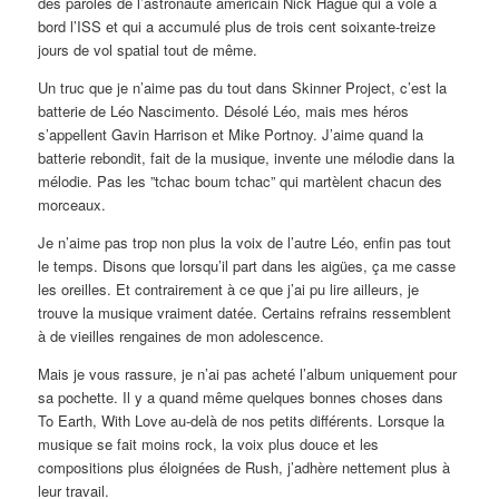
des paroles de l’astronaute américain Nick Hague qui a volé à
bord l’ISS et qui a accumulé plus de trois cent soixante-treize
jours de vol spatial tout de même.
Un truc que je n’aime pas du tout dans Skinner Project, c’est la
batterie de Léo Nascimento. Désolé Léo, mais mes héros
s’appellent Gavin Harrison et Mike Portnoy. J’aime quand la
batterie rebondit, fait de la musique, invente une mélodie dans la
mélodie. Pas les ”tchac boum tchac” qui martèlent chacun des
morceaux.
Je n’aime pas trop non plus la voix de l’autre Léo, enfin pas tout
le temps. Disons que lorsqu’il part dans les aigües, ça me casse
les oreilles. Et contrairement à ce que j’ai pu lire ailleurs, je
trouve la musique vraiment datée. Certains refrains ressemblent
à de vieilles rengaines de mon adolescence.
Mais je vous rassure, je n’ai pas acheté l’album uniquement pour
sa pochette. Il y a quand même quelques bonnes choses dans
To Earth, With Love au-delà de nos petits différents. Lorsque la
musique se fait moins rock, la voix plus douce et les
compositions plus éloignées de Rush, j’adhère nettement plus à
leur travail.