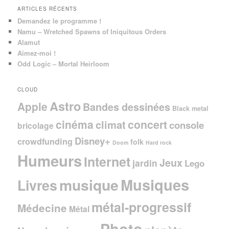
ARTICLES RÉCENTS
Demandez le programme !
Namu – Wretched Spawns of Iniquitous Orders
Alamut
Aimez-moi !
Odd Logic – Mortal Heirloom
CLOUD
Astro
Apple
Bandes dessinées
Black metal
cinéma
concert
climat
console
bricolage
Disney+
crowdfunding
folk
Doom
Hard rock
Humeurs
Internet
Jeux
jardin
Lego
Musiques
musique
Livres
métal-progressif
Médecine
Métal
Photo