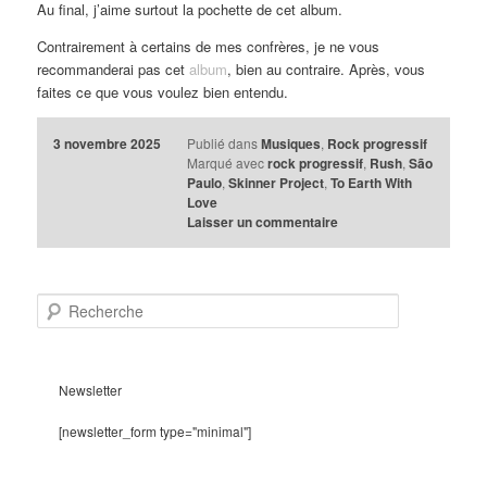
Au final, j’aime surtout la pochette de cet album.
Contrairement à certains de mes confrères, je ne vous
recommanderai pas cet
album
, bien au contraire. Après, vous
faites ce que vous voulez bien entendu.
3 novembre 2025
Publié dans
Musiques
,
Rock progressif
Marqué avec
rock progressif
,
Rush
,
São
Paulo
,
Skinner Project
,
To Earth With
Love
Laisser un commentaire
R
e
c
h
e
Newsletter
r
c
[newsletter_form type="minimal"]
h
e