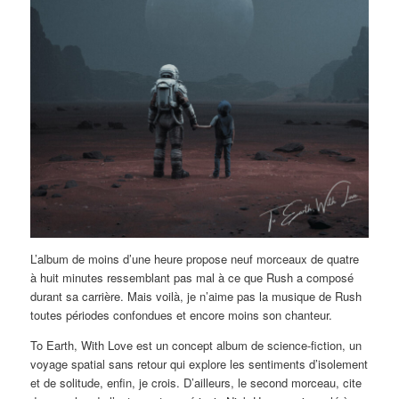
L’album de moins d’une heure propose neuf morceaux de quatre
à huit minutes ressemblant pas mal à ce que Rush a composé
durant sa carrière. Mais voilà, je n’aime pas la musique de Rush
toutes périodes confondues et encore moins son chanteur.
To Earth, With Love est un concept album de science-fiction, un
voyage spatial sans retour qui explore les sentiments d’isolement
et de solitude, enfin, je crois. D’ailleurs, le second morceau, cite