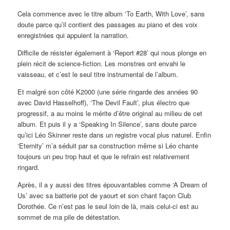
Cela commence avec le titre album ‘To Earth, With Love’, sans
doute parce qu’il contient des passages au piano et des voix
enregistrées qui appuient la narration.
Difficile de résister également à ‘Report #28’ qui nous plonge en
plein récit de science-fiction. Les monstres ont envahi le
vaisseau, et c’est le seul titre instrumental de l’album.
Et malgré son côté K2000 (une série ringarde des années 90
avec David Hasselhoff), ‘The Devil Fault’, plus électro que
progressif, a au moins le mérite d’être original au milieu de cet
album. Et puis il y a ‘Speaking In Silence’, sans doute parce
qu’ici Léo Skinner reste dans un registre vocal plus naturel. Enfin
‘Eternity’ m’a séduit par sa construction même si Léo chante
toujours un peu trop haut et que le refrain est relativement
ringard.
Après, il a y aussi des titres épouvantables comme ‘A Dream of
Us’ avec sa batterie pot de yaourt et son chant façon Club
Dorothée. Ce n’est pas le seul loin de là, mais celui-ci est au
sommet de ma pile de détestation.