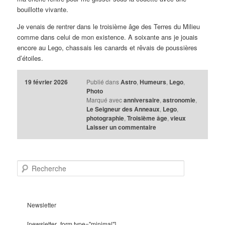
bouillotte vivante.
Je venais de rentrer dans le troisième âge des Terres du Milieu
comme dans celui de mon existence. A soixante ans je jouais
encore au Lego, chassais les canards et rêvais de poussières
d’étoiles.
19 février 2026
Publié dans
Astro
,
Humeurs
,
Lego
,
Photo
Marqué avec
anniversaire
,
astronomie
,
Le Seigneur des Anneaux
,
Lego
,
photographie
,
Troisième âge
,
vieux
Laisser un commentaire
R
e
c
h
e
Newsletter
r
c
[newsletter_form type="minimal"]