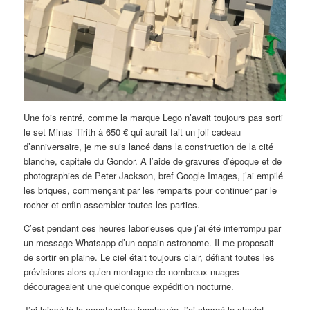
Une fois rentré, comme la marque Lego n’avait toujours pas sorti
le set Minas Tirith à 650 € qui aurait fait un joli cadeau
d’anniversaire, je me suis lancé dans la construction de la cité
blanche, capitale du Gondor. A l’aide de gravures d’époque et de
photographies de Peter Jackson, bref Google Images, j’ai empilé
les briques, commençant par les remparts pour continuer par le
rocher et enfin assembler toutes les parties.
C’est pendant ces heures laborieuses que j’ai été interrompu par
un message Whatsapp d’un copain astronome. Il me proposait
de sortir en plaine. Le ciel était toujours clair, défiant toutes les
prévisions alors qu’en montagne de nombreux nuages
décourageaient une quelconque expédition nocturne.
J’ai laissé là la construction inachevée, j’ai chargé le chariot,