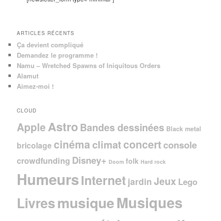
h
e
ARTICLES RÉCENTS
Ça devient compliqué
Demandez le programme !
Namu – Wretched Spawns of Iniquitous Orders
Alamut
Aimez-moi !
CLOUD
Astro
Apple
Bandes dessinées
Black metal
cinéma
concert
climat
console
bricolage
Disney+
crowdfunding
folk
Doom
Hard rock
Humeurs
Internet
Jeux
jardin
Lego
Musiques
musique
Livres