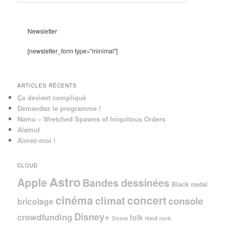
e
c
h
e
Newsletter
r
c
[newsletter_form type="minimal"]
h
e
ARTICLES RÉCENTS
Ça devient compliqué
Demandez le programme !
Namu – Wretched Spawns of Iniquitous Orders
Alamut
Aimez-moi !
CLOUD
Astro
Apple
Bandes dessinées
Black metal
cinéma
concert
climat
console
bricolage
Disney+
crowdfunding
folk
Doom
Hard rock