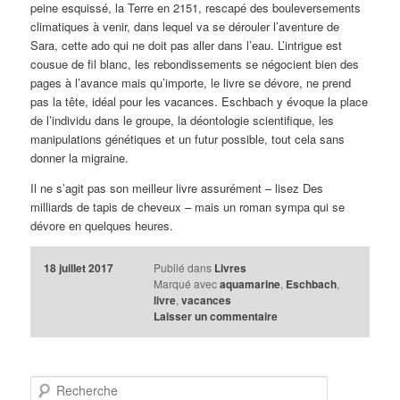
peine esquissé, la Terre en 2151, rescapé des bouleversements
climatiques à venir, dans lequel va se dérouler l’aventure de
Sara, cette ado qui ne doit pas aller dans l’eau. L’intrigue est
cousue de fil blanc, les rebondissements se négocient bien des
pages à l’avance mais qu’importe, le livre se dévore, ne prend
pas la tête, idéal pour les vacances. Eschbach y évoque la place
de l’individu dans le groupe, la déontologie scientifique, les
manipulations génétiques et un futur possible, tout cela sans
donner la migraine.
Il ne s’agit pas son meilleur livre assurément – lisez Des
milliards de tapis de cheveux – mais un roman sympa qui se
dévore en quelques heures.
18 juillet 2017
Publié dans
Livres
Marqué avec
aquamarine
,
Eschbach
,
livre
,
vacances
Laisser un commentaire
R