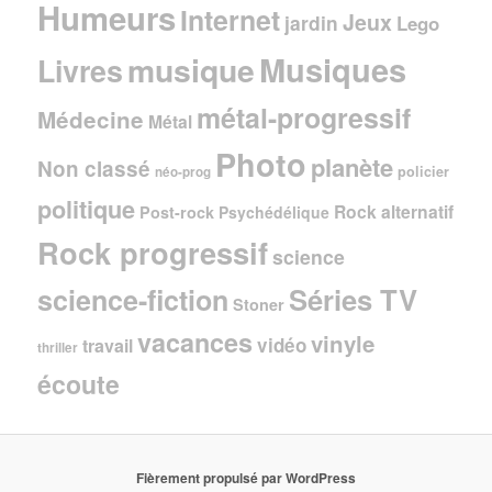
Humeurs
Internet
Jeux
jardin
Lego
Musiques
musique
Livres
métal-progressif
Médecine
Métal
Photo
planète
Non classé
policier
néo-prog
politique
Rock alternatif
Post-rock
Psychédélique
Rock progressif
science
Séries TV
science-fiction
Stoner
vacances
vinyle
vidéo
travail
thriller
écoute
Fièrement propulsé par WordPress