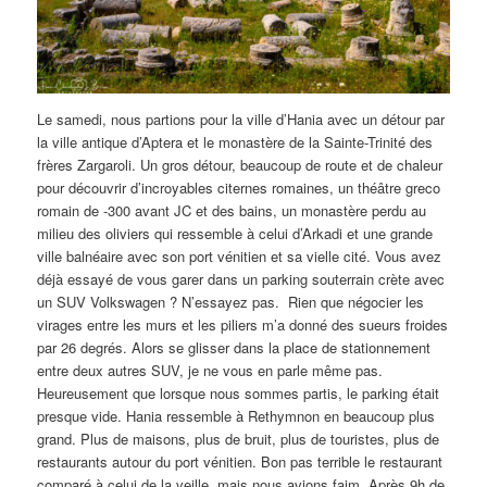
Le samedi, nous partions pour la ville d’Hania avec un détour par
la ville antique d’Aptera et le monastère de la Sainte-Trinité des
frères Zargaroli. Un gros détour, beaucoup de route et de chaleur
pour découvrir d’incroyables citernes romaines, un théâtre greco
romain de -300 avant JC et des bains, un monastère perdu au
milieu des oliviers qui ressemble à celui d’Arkadi et une grande
ville balnéaire avec son port vénitien et sa vielle cité. Vous avez
déjà essayé de vous garer dans un parking souterrain crète avec
un SUV Volkswagen ? N’essayez pas. Rien que négocier les
virages entre les murs et les piliers m’a donné des sueurs froides
par 26 degrés. Alors se glisser dans la place de stationnement
entre deux autres SUV, je ne vous en parle même pas.
Heureusement que lorsque nous sommes partis, le parking était
presque vide. Hania ressemble à Rethymnon en beaucoup plus
grand. Plus de maisons, plus de bruit, plus de touristes, plus de
restaurants autour du port vénitien. Bon pas terrible le restaurant
comparé à celui de la veille, mais nous avions faim. Après 9h de