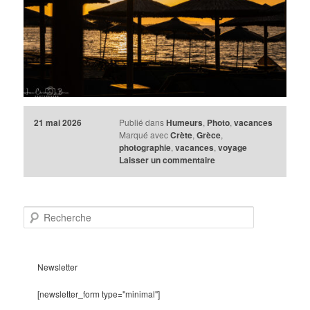
21 mai 2026
Publié dans
Humeurs
,
Photo
,
vacances
Marqué avec
Crète
,
Grèce
,
photographie
,
vacances
,
voyage
Laisser un commentaire
R
e
c
h
e
Newsletter
r
c
[newsletter_form type="minimal"]
h