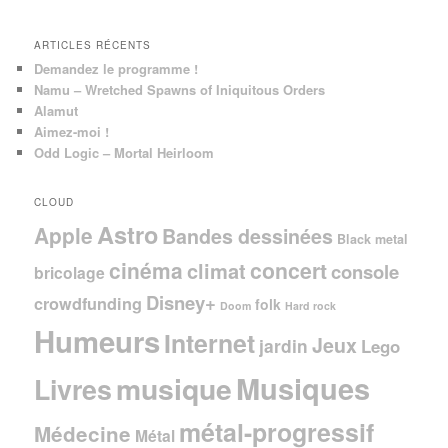
e
ARTICLES RÉCENTS
Demandez le programme !
Namu – Wretched Spawns of Iniquitous Orders
Alamut
Aimez-moi !
Odd Logic – Mortal Heirloom
CLOUD
Astro
Apple
Bandes dessinées
Black metal
cinéma
concert
climat
console
bricolage
Disney+
crowdfunding
folk
Doom
Hard rock
Humeurs
Internet
Jeux
jardin
Lego
Musiques
musique
Livres
métal-progressif
Médecine
Métal