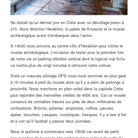
Ne restait qu’un dernier jour en Crète avec un décollage prévu à
21h. Alors direction Heraklion, le palais de Knossos et le musée
archéologique avant d’embarquer dans l’avion.
A 14h00 nous arrivons au centre-ville d’Heraklion pour visiter le
musée archéologique. L’occasion de tester pour la première fois
de notre vie un parking robotisé vertical dont le logiciel mal fichu
va mettre plus de vingt minutes à retrouver notre voiture.
Suite un mauvais pilotage GPS nous-nous sommes en plus garé
à 15 minutes à pied du musée alors qu’il y a plein de parkings à
proximité. Nous marchons en plein soleil dans la capitale Crète
pour rejoindre des merveilles vieilles de 4000 ans. Car ce musée
conserve de véritables trésors sur près de deux millénaires de
civilisations. Bronze, poteries, amphores, coffres, parures,
épées, boucliers, casques, mosaïques, fresques, il y a tant à lire
et à voir qu’il faudrait y passer deux journées.
Nous le quittons à contrecœur vers 15h30 car avant de partir,
pas question de louper le site archéologique majeur de cette île,