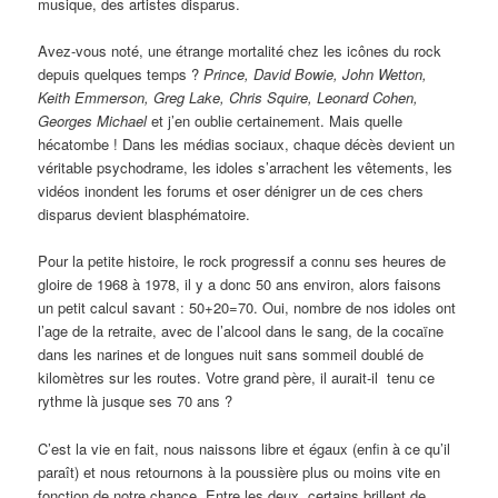
musique, des artistes disparus.
Avez-vous noté, une étrange mortalité chez les icônes du rock
depuis quelques temps ?
Prince, David Bowie, John Wetton,
Keith Emmerson, Greg Lake, Chris Squire, Leonard Cohen,
Georges Michael
et j’en oublie certainement. Mais quelle
hécatombe ! Dans les médias sociaux, chaque décès devient un
véritable psychodrame, les idoles s’arrachent les vêtements, les
vidéos inondent les forums et oser dénigrer un de ces chers
disparus devient blasphématoire.
Pour la petite histoire, le rock progressif a connu ses heures de
gloire de 1968 à 1978, il y a donc 50 ans environ, alors faisons
un petit calcul savant : 50+20=70. Oui, nombre de nos idoles ont
l’age de la retraite, avec de l’alcool dans le sang, de la cocaïne
dans les narines et de longues nuit sans sommeil doublé de
kilomètres sur les routes. Votre grand père, il aurait-il tenu ce
rythme là jusque ses 70 ans ?
C’est la vie en fait, nous naissons libre et égaux (enfin à ce qu’il
paraît) et nous retournons à la poussière plus ou moins vite en
fonction de notre chance. Entre les deux, certains brillent de