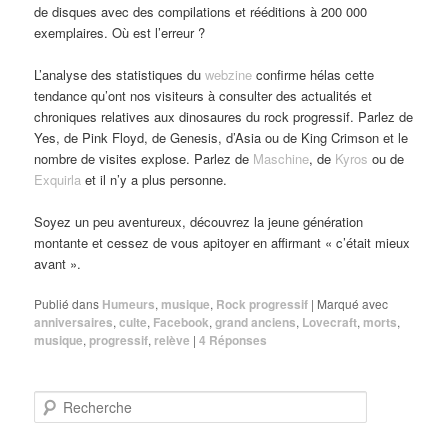
de disques avec des compilations et rééditions à 200 000
exemplaires. Où est l’erreur ?
L’analyse des statistiques du
webzine
confirme hélas cette
tendance qu’ont nos visiteurs à consulter des actualités et
chroniques relatives aux dinosaures du rock progressif. Parlez de
Yes, de Pink Floyd, de Genesis, d’Asia ou de King Crimson et le
nombre de visites explose. Parlez de
Maschine
, de
Kyros
ou de
Exquirla
et il n’y a plus personne.
Soyez un peu aventureux, découvrez la jeune génération
montante et cessez de vous apitoyer en affirmant « c’était mieux
avant ».
Publié dans
Humeurs
,
musique
,
Rock progressif
|
Marqué avec
anniversaires
,
culte
,
Facebook
,
grand anciens
,
Lovecraft
,
morts
,
musique
,
progressif
,
relève
|
4
Réponses
R
e
c