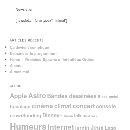
h
e
Newsletter
r
c
[newsletter_form type="minimal"]
h
e
ARTICLES RÉCENTS
Ça devient compliqué
Demandez le programme !
Namu – Wretched Spawns of Iniquitous Orders
Alamut
Aimez-moi !
CLOUD
Astro
Apple
Bandes dessinées
Black metal
cinéma
concert
climat
console
bricolage
Disney+
crowdfunding
folk
Doom
Hard rock
Humeurs
Internet
Jeux
jardin
Lego