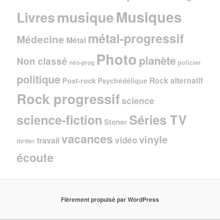
Musiques
musique
Livres
métal-progressif
Médecine
Métal
Photo
planète
Non classé
policier
néo-prog
politique
Rock alternatif
Post-rock
Psychédélique
Rock progressif
science
Séries TV
science-fiction
Stoner
vacances
vinyle
vidéo
travail
thriller
écoute
Fièrement propulsé par WordPress