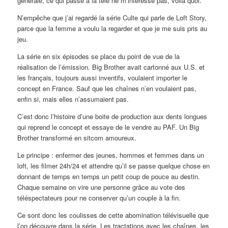
générale, ce qui passe à la télé ne m’intéresse pas, voilà quoi.
N’empêche que j’ai regardé la série Culte qui parle de Loft Story,
parce que la femme a voulu la regarder et que je me suis pris au
jeu.
La série en six épisodes se place du point de vue de la
réalisation de l’émission. Big Brother avait cartonné aux U.S. et
les français, toujours aussi inventifs, voulaient importer le
concept en France. Sauf que les chaînes n’en voulaient pas,
enfin si, mais elles n’assumaient pas.
C’est donc l’histoire d’une boite de production aux dents longues
qui reprend le concept et essaye de le vendre au PAF. Un Big
Brother transformé en sitcom amoureux.
Le principe : enfermer des jeunes, hommes et femmes dans un
loft, les filmer 24h/24 et attendre qu’il se passe quelque chose en
donnant de temps en temps un petit coup de pouce au destin.
Chaque semaine on vire une personne grâce au vote des
téléspectateurs pour ne conserver qu’un couple à la fin.
Ce sont donc les coulisses de cette abomination télévisuelle que
l’on découvre dans la série. Les tractations avec les chaînes, les