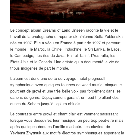
Le concept album Dreams of Land Unseen raconte la vie et le
travail de la photographe et reporter ukrainienne Sofia Yablonska
née en 1907. Elle a vécu en France à partir de 1927 et parcourt
le monde , le Maroc, la Chine l’Indochine, le Sri Lanka, le Laos,
le Cambodge, les îles de Java, Bali et Tahiti, l’Australie, les
États-Unis et le Canada. Une artiste qui a documenté la vie de
tribus indigènes de part le monde.
L’album est donc une sorte de voyage metal progressif
symphonique avec quelques touches de world music, cinquante
pourcent de growl et une très belle voix pas forcément dans les
canons du genre. Dépaysement garanti, un road trip allant des
dunes du Sahara jusqu’à l’opium chinois.
Le contraste entre growl et chant clair est vraiment saisissant
lorsque vous découvrez leur musique, un peu trop peut-être mais
après quelques écoutes l’oreille s’adapte. Les claviers de
Yevhenii Zhytniuk aux motifs électros symphoniques apportent la