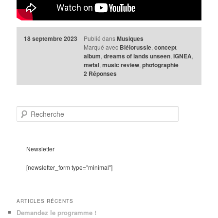
18 septembre 2023
Publié dans
Musiques
Marqué avec
Biélorussie
,
concept
album
,
dreams of lands unseen
,
IGNEA
,
metal
,
music review
,
photographie
2
Réponses
R
e
c
h
e
Newsletter
r
c
[newsletter_form type="minimal"]
h
e
ARTICLES RÉCENTS
Demandez le programme !