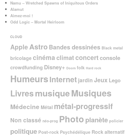
Namu – Wretched Spawns of Iniquitous Orders
Alamut
Aimez-moi !
Odd Logic – Mortal Heirloom
CLOUD
Astro
Apple
Bandes dessinées
Black metal
cinéma
concert
climat
console
bricolage
Disney+
crowdfunding
folk
Doom
Hard rock
Humeurs
Internet
Jeux
jardin
Lego
Musiques
musique
Livres
métal-progressif
Médecine
Métal
Photo
planète
Non classé
policier
néo-prog
politique
Rock alternatif
Post-rock
Psychédélique