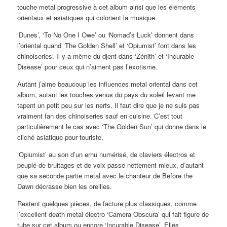
touche metal progressive à cet album ainsi que les éléments
orientaux et asiatiques qui colorient la musique.
‘Dunes’, ‘To No One I Owe’ ou ‘Nomad’s Luck’ donnent dans
l’oriental quand ‘The Golden Shell’ et ‘Opiumist’ font dans les
chinoiseries. Il y a même du djent dans ‘Zénith’ et ‘Incurable
Disease’ pour ceux qui n’aiment pas l’exotisme.
Autant j’aime beaucoup les influences metal oriental dans cet
album, autant les touches venus du pays du soleil levant me
tapent un petit peu sur les nerfs. Il faut dire que je ne suis pas
vraiment fan des chinoiseries sauf en cuisine. C’est tout
particulièrement le cas avec ‘The Golden Sun’ qui donne dans le
cliché asiatique pour touriste.
‘Opiumist’ au son d’un erhu numérisé, de claviers électros et
peuplé de bruitages et de voix passe nettement mieux, d’autant
que sa seconde partie metal avec le chanteur de Before the
Dawn décrasse bien les oreilles.
Restent quelques pièces, de facture plus classiques, comme
l’excellent death metal électro ‘Camera Obscura’ qui fait figure de
tube sur cet album ou encore ‘Incurable Disease’. Elles