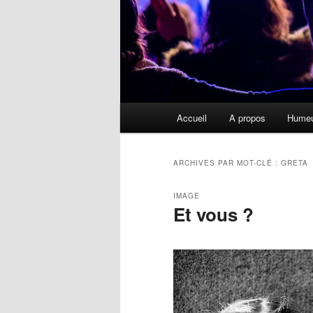
Menu
Accueil
A propos
Hume
principal
ARCHIVES PAR MOT-CLÉ :
GRETA
IMAGE
Et vous ?