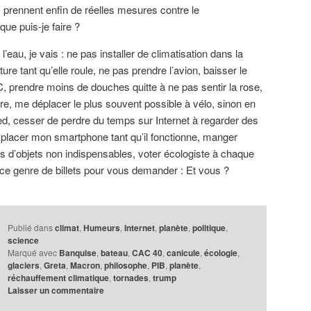
s prennent enfin de réelles mesures contre le
ue puis-je faire ?
eau, je vais : ne pas installer de climatisation dans la
re tant qu’elle roule, ne pas prendre l’avion, baisser le
, prendre moins de douches quitte à ne pas sentir la rose,
aire, me déplacer le plus souvent possible à vélo, sinon en
d, cesser de perdre du temps sur Internet à regarder des
placer mon smartphone tant qu’il fonctionne, manger
 d’objets non indispensables, voter écologiste à chaque
r ce genre de billets pour vous demander : Et vous ?
Publié dans
climat
,
Humeurs
,
Internet
,
planète
,
politique
,
science
Marqué avec
Banquise
,
bateau
,
CAC 40
,
canicule
,
écologie
,
glaciers
,
Greta
,
Macron
,
philosophe
,
PIB
,
planète
,
réchauffement climatique
,
tornades
,
trump
Laisser un commentaire