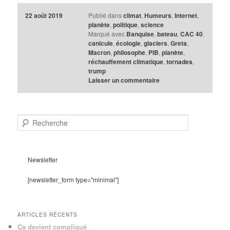
22 août 2019
Publié dans
climat
,
Humeurs
,
Internet
,
planète
,
politique
,
science
Marqué avec
Banquise
,
bateau
,
CAC 40
,
canicule
,
écologie
,
glaciers
,
Greta
,
Macron
,
philosophe
,
PIB
,
planète
,
réchauffement climatique
,
tornades
,
trump
Laisser un commentaire
R
e
c
h
e
Newsletter
r
c
[newsletter_form type="minimal"]
h
e
ARTICLES RÉCENTS
Ça devient compliqué