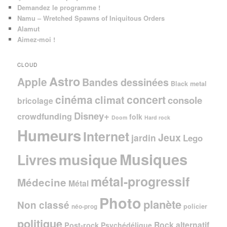
Demandez le programme !
Namu – Wretched Spawns of Iniquitous Orders
Alamut
Aimez-moi !
CLOUD
Astro
Apple
Bandes dessinées
Black metal
cinéma
concert
climat
console
bricolage
Disney+
crowdfunding
folk
Doom
Hard rock
Humeurs
Internet
Jeux
jardin
Lego
Musiques
musique
Livres
métal-progressif
Médecine
Métal
Photo
planète
Non classé
policier
néo-prog
politique
Rock alternatif
Post-rock
Psychédélique