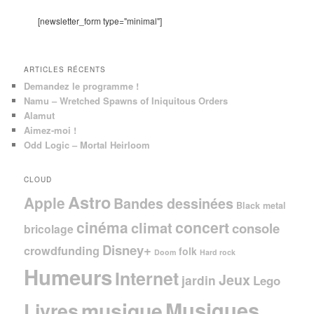
r
c
[newsletter_form type="minimal"]
h
e
ARTICLES RÉCENTS
Demandez le programme !
Namu – Wretched Spawns of Iniquitous Orders
Alamut
Aimez-moi !
Odd Logic – Mortal Heirloom
CLOUD
Astro
Apple
Bandes dessinées
Black metal
cinéma
concert
climat
console
bricolage
Disney+
crowdfunding
folk
Doom
Hard rock
Humeurs
Internet
Jeux
jardin
Lego
Musiques
musique
Livres