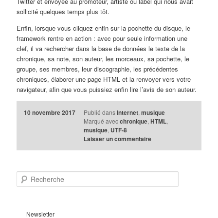
Twitter et envoyée au promoteur, artiste ou label qui nous avait
sollicité quelques temps plus tôt.
Enfin, lorsque vous cliquez enfin sur la pochette du disque, le
framework rentre en action : avec pour seule information une
clef, il va rechercher dans la base de données le texte de la
chronique, sa note, son auteur, les morceaux, sa pochette, le
groupe, ses membres, leur discographie, les précédentes
chroniques, élaborer une page HTML et la renvoyer vers votre
navigateur, afin que vous puissiez enfin lire l’avis de son auteur.
10 novembre 2017
Publié dans
Internet
,
musique
Marqué avec
chronique
,
HTML
,
musique
,
UTF-8
Laisser un commentaire
R
e
c
h
e
Newsletter