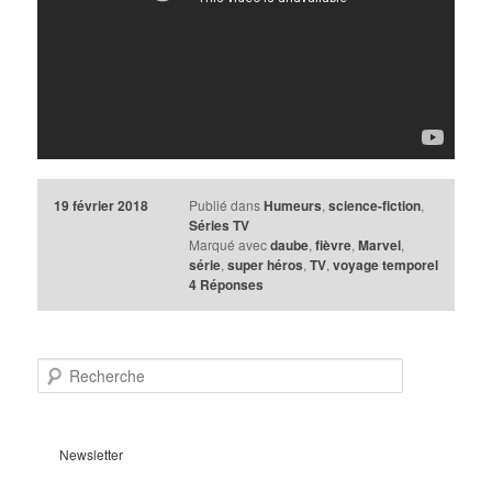
19 février 2018
Publié dans
Humeurs
,
science-fiction
,
Séries TV
Marqué avec
daube
,
fièvre
,
Marvel
,
série
,
super héros
,
TV
,
voyage temporel
4
Réponses
R
e
c
h
e
Newsletter
r