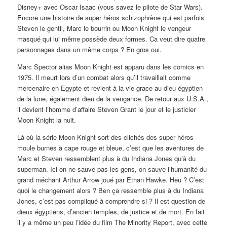
Disney+ avec Oscar Isaac (vous savez le pilote de Star Wars).
Encore une histoire de super héros schizophrène qui est parfois
Steven le gentil, Marc le bourrin ou Moon Knight le vengeur
masqué qui lui même possède deux formes. Ca veut dire quatre
personnages dans un même corps ? En gros oui.
Marc Spector alias Moon Knight est apparu dans les comics en
1975. Il meurt lors d’un combat alors qu’il travaillait comme
mercenaire en Egypte et revient à la vie grace au dieu égyptien
de la lune, également dieu de la vengance. De retour aux U.S.A.,
il devient l’homme d’affaire Steven Grant le jour et le justicier
Moon Knight la nuit.
Là où la série Moon Knight sort des clichés des super héros
moule burnes à cape rouge et bleue, c’est que les aventures de
Marc et Steven ressemblent plus à du Indiana Jones qu’à du
superman. Ici on ne sauve pas les gens, on sauve l’humanité du
grand méchant Arthur Arrow joué par Ethan Hawke. Heu ? C’est
quoi le changement alors ? Ben ça ressemble plus à du Indiana
Jones, c’est pas compliqué à comprendre si ? Il est question de
dieux égyptiens, d’ancien temples, de justice et de mort. En fait
il y a même un peu l’idée du film The Minority Report, avec cette