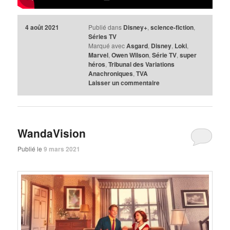
4 août 2021
Publié dans
Disney+
,
science-fiction
,
Séries TV
Marqué avec
Asgard
,
Disney
,
Loki
,
Marvel
,
Owen Wilson
,
Série TV
,
super
héros
,
Tribunal des Variations
Anachroniques
,
TVA
Laisser un commentaire
WandaVision
Publié le
9 mars 2021