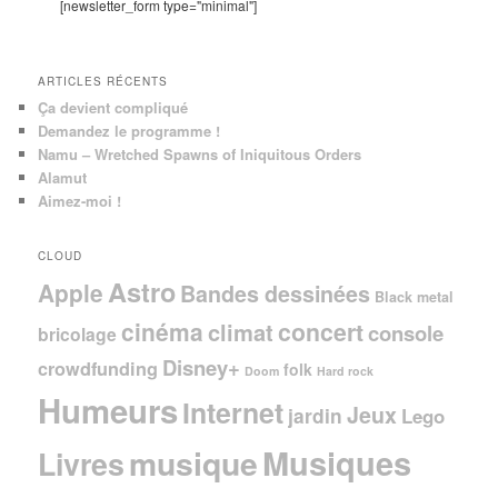
c
[newsletter_form type="minimal"]
h
e
ARTICLES RÉCENTS
Ça devient compliqué
Demandez le programme !
Namu – Wretched Spawns of Iniquitous Orders
Alamut
Aimez-moi !
CLOUD
Astro
Apple
Bandes dessinées
Black metal
cinéma
concert
climat
console
bricolage
Disney+
crowdfunding
folk
Doom
Hard rock
Humeurs
Internet
Jeux
jardin
Lego
Musiques
musique
Livres