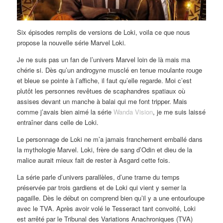
Six épisodes remplis de versions de Loki, voila ce que nous
propose la nouvelle série Marvel Loki.
Je ne suis pas un fan de l’univers Marvel loin de là mais ma
chérie si. Dès qu’un androgyne musclé en tenue moulante rouge
et bleue se pointe à l’affiche, il faut qu’elle regarde. Moi c’est
plutôt les personnes revêtues de scaphandres spatiaux où
assises devant un manche à balai qui me font tripper. Mais
comme j’avais bien aimé la série
Wanda Vision
, je me suis laissé
entraîner dans celle de Loki.
Le personnage de Loki ne m’a jamais franchement emballé dans
la mythologie Marvel. Loki, frère de sang d’Odin et dieu de la
malice aurait mieux fait de rester à Asgard cette fois.
La série parle d’univers parallèles, d’une trame du temps
préservée par trois gardiens et de Loki qui vient y semer la
pagaille. Dès le début on comprend bien qu’il y a une entourloupe
avec le TVA. Après avoir volé le Tesseract tant convoité, Loki
est arrêté par le Tribunal des Variations Anachroniques (TVA)