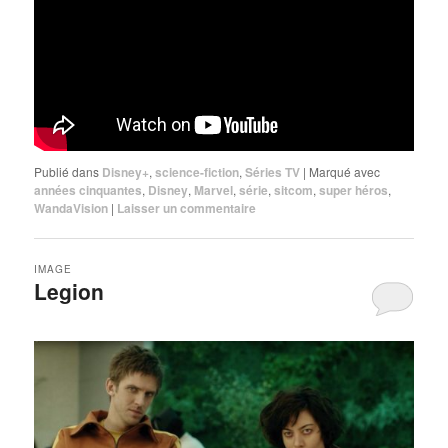
Publié dans
Disney+
,
science-fiction
,
Séries TV
|
Marqué avec
années cinquantes
,
Disney
,
Marvel
,
série
,
sitcom
,
super héros
,
WandaVision
|
Laisser un commentaire
IMAGE
Legion