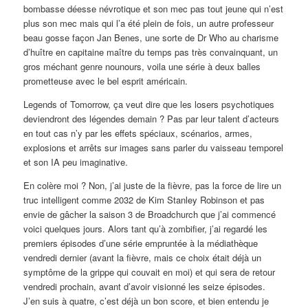
bombasse déesse névrotique et son mec pas tout jeune qui n’est
plus son mec mais qui l’a été plein de fois, un autre professeur
beau gosse façon Jan Benes, une sorte de Dr Who au charisme
d’huître en capitaine maître du temps pas très convainquant, un
gros méchant genre nounours, voila une série à deux balles
prometteuse avec le bel esprit américain.
Legends of Tomorrow, ça veut dire que les losers psychotiques
deviendront des légendes demain ? Pas par leur talent d’acteurs
en tout cas n’y par les effets spéciaux, scénarios, armes,
explosions et arrêts sur images sans parler du vaisseau temporel
et son IA peu imaginative.
En colère moi ? Non, j’ai juste de la fièvre, pas la force de lire un
truc intelligent comme 2032 de Kim Stanley Robinson et pas
envie de gâcher la saison 3 de Broadchurch que j’ai commencé
voici quelques jours. Alors tant qu’à zombifier, j’ai regardé les
premiers épisodes d’une série empruntée à la médiathèque
vendredi dernier (avant la fièvre, mais ce choix était déjà un
symptôme de la grippe qui couvait en moi) et qui sera de retour
vendredi prochain, avant d’avoir visionné les seize épisodes.
J’en suis à quatre, c’est déjà un bon score, et bien entendu je