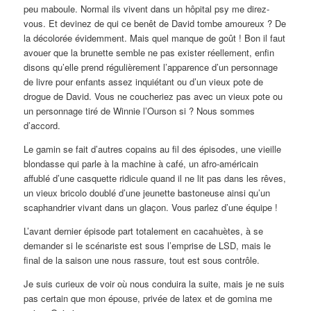
peu maboule. Normal ils vivent dans un hôpital psy me direz-
vous. Et devinez de qui ce benêt de David tombe amoureux ? De
la décolorée évidemment. Mais quel manque de goût ! Bon il faut
avouer que la brunette semble ne pas exister réellement, enfin
disons qu’elle prend régulièrement l’apparence d’un personnage
de livre pour enfants assez inquiétant ou d’un vieux pote de
drogue de David. Vous ne coucheriez pas avec un vieux pote ou
un personnage tiré de Winnie l’Ourson si ? Nous sommes
d’accord.
Le gamin se fait d’autres copains au fil des épisodes, une vieille
blondasse qui parle à la machine à café, un afro-américain
affublé d’une casquette ridicule quand il ne lit pas dans les rêves,
un vieux bricolo doublé d’une jeunette bastoneuse ainsi qu’un
scaphandrier vivant dans un glaçon. Vous parlez d’une équipe !
L’avant dernier épisode part totalement en cacahuètes, à se
demander si le scénariste est sous l’emprise de LSD, mais le
final de la saison une nous rassure, tout est sous contrôle.
Je suis curieux de voir où nous conduira la suite, mais je ne suis
pas certain que mon épouse, privée de latex et de gomina me