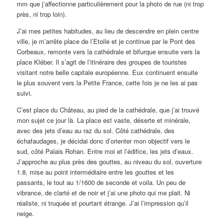
mm que j’affectionne particulièrement pour la photo de rue (ni trop
près, ni trop loin).
J’ai mes petites habitudes, au lieu de descendre en plein centre
ville, je m’arrête place de l’Etoile et je continue par le Pont des
Corbeaux, remonte vers la cathédrale et bifurque ensuite vers la
place Kléber. Il s’agit de l’itinéraire des groupes de touristes
visitant notre belle capitale européenne. Eux continuent ensuite
le plus souvent vers la Petite France, cette fois je ne les ai pas
suivi.
C’est place du Château, au pied de la cathédrale, que j’ai trouvé
mon sujet ce jour là. La place est vaste, déserte et minérale,
avec des jets d’eau au raz du sol. Côté cathédrale, des
échafaudages, je décidai donc d’orienter mon objectif vers le
sud, côté Palais Rohan. Entre moi et l’édifice, les jets d’eaux.
J’approche au plus près des gouttes, au niveau du sol, ouverture
1.8, mise au point intermédiaire entre les gouttes et les
passants, le tout au 1/1600 de seconde et voila. Un peu de
vibrance, de clarté et de noir et j’ai une photo qui me plait. Ni
réaliste, ni truquée et pourtant étrange. J’ai l’impression qu’il
neige.