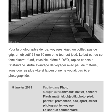
Pour la photographie de rue, voyagez léger, un boitier, pas de
grip, un objectif 35 ou 50 mm et le tour est joué. Le but est de se
faire discret, furtif, invisible, d’être à l’affût, rapide et saisir
l’instantané. Autre avantage de voyager avec peu de matériel,
vous courrez plus vite si la personne ne voulait pas être
photographiée.
8 janvier 2019
Publié dans
Photo
Marqué avec
animaux
,
boitier
,
concert
,
Flash
,
matériel
,
objectif
,
photo
,
pied
,
portrait
,
promenade
,
sac
,
sport
,
street
photographie
,
voyage
Laisser un commentaire