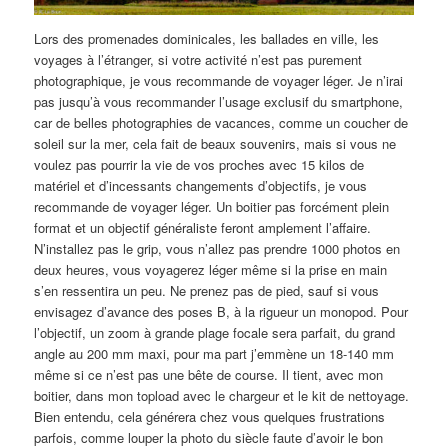
Lors des promenades dominicales, les ballades en ville, les
voyages à l’étranger, si votre activité n’est pas purement
photographique, je vous recommande de voyager léger. Je n’irai
pas jusqu’à vous recommander l’usage exclusif du smartphone,
car de belles photographies de vacances, comme un coucher de
soleil sur la mer, cela fait de beaux souvenirs, mais si vous ne
voulez pas pourrir la vie de vos proches avec 15 kilos de
matériel et d’incessants changements d’objectifs, je vous
recommande de voyager léger. Un boitier pas forcément plein
format et un objectif généraliste feront amplement l’affaire.
N’installez pas le grip, vous n’allez pas prendre 1000 photos en
deux heures, vous voyagerez léger même si la prise en main
s’en ressentira un peu. Ne prenez pas de pied, sauf si vous
envisagez d’avance des poses B, à la rigueur un monopod. Pour
l’objectif, un zoom à grande plage focale sera parfait, du grand
angle au 200 mm maxi, pour ma part j’emmène un 18-140 mm
même si ce n’est pas une bête de course. Il tient, avec mon
boitier, dans mon topload avec le chargeur et le kit de nettoyage.
Bien entendu, cela générera chez vous quelques frustrations
parfois, comme louper la photo du siècle faute d’avoir le bon