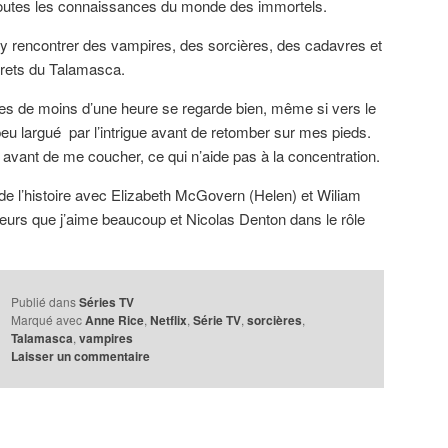
toutes les connaissances du monde des immortels.
 y rencontrer des vampires, des sorcières, des cadavres et
crets du Talamasca.
des de moins d’une heure se regarde bien, même si vers le
n peu largué par l’intrigue avant de retomber sur mes pieds.
avant de me coucher, ce qui n’aide pas à la concentration.
r de l’histoire avec Elizabeth McGovern (Helen) et Wiliam
teurs que j’aime beaucoup et Nicolas Denton dans le rôle
Publié dans
Séries TV
Marqué avec
Anne Rice
,
Netflix
,
Série TV
,
sorcières
,
Talamasca
,
vampires
Laisser un commentaire