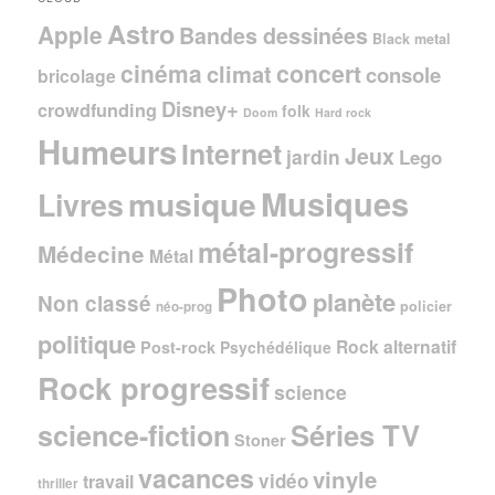
Astro
Apple
Bandes dessinées
Black metal
cinéma
concert
climat
console
bricolage
Disney+
crowdfunding
folk
Doom
Hard rock
Humeurs
Internet
Jeux
jardin
Lego
Musiques
musique
Livres
métal-progressif
Médecine
Métal
Photo
planète
Non classé
policier
néo-prog
politique
Rock alternatif
Post-rock
Psychédélique
Rock progressif
science
Séries TV
science-fiction
Stoner
vacances
vinyle
vidéo
travail
thriller