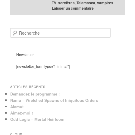
TV
,
sorcières
,
Talamasca
,
vampires
Laisser un commentaire
R
e
c
h
e
Newsletter
r
c
[newsletter_form type="minimal"]
h
e
ARTICLES RÉCENTS
Demandez le programme !
Namu – Wretched Spawns of Iniquitous Orders
Alamut
Aimez-moi !
Odd Logic – Mortal Heirloom
CLOUD