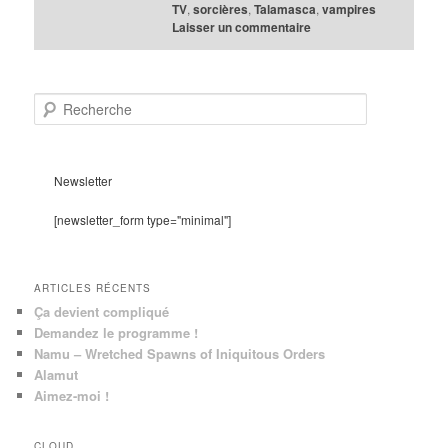
TV
,
sorcières
,
Talamasca
,
vampires
Laisser un commentaire
R
e
c
h
e
Newsletter
r
c
[newsletter_form type="minimal"]
h
e
ARTICLES RÉCENTS
Ça devient compliqué
Demandez le programme !
Namu – Wretched Spawns of Iniquitous Orders
Alamut
Aimez-moi !
CLOUD