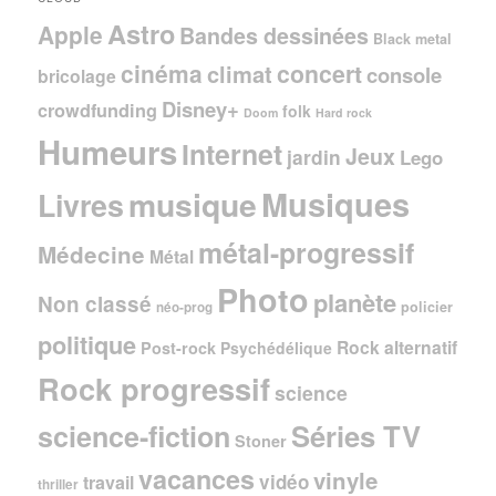
Astro
Apple
Bandes dessinées
Black metal
cinéma
concert
climat
console
bricolage
Disney+
crowdfunding
folk
Doom
Hard rock
Humeurs
Internet
Jeux
jardin
Lego
Musiques
musique
Livres
métal-progressif
Médecine
Métal
Photo
planète
Non classé
policier
néo-prog
politique
Rock alternatif
Post-rock
Psychédélique
Rock progressif
science
Séries TV
science-fiction
Stoner
vacances
vinyle
vidéo
travail
thriller