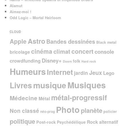
Alamut
Aimez-moi !
Odd Logic – Mortal Heirloom
CLOUD
Astro
Apple
Bandes dessinées
Black metal
cinéma
concert
climat
console
bricolage
Disney+
crowdfunding
folk
Doom
Hard rock
Humeurs
Internet
Jeux
jardin
Lego
Musiques
musique
Livres
métal-progressif
Médecine
Métal
Photo
planète
Non classé
policier
néo-prog
politique
Rock alternatif
Post-rock
Psychédélique