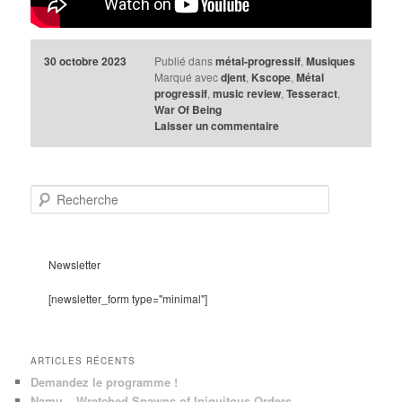
30 octobre 2023
Publié dans
métal-progressif
,
Musiques
Marqué avec
djent
,
Kscope
,
Métal
progressif
,
music review
,
Tesseract
,
War Of Being
Laisser un commentaire
R
e
c
h
e
Newsletter
r
c
[newsletter_form type="minimal"]
h
e
ARTICLES RÉCENTS
Demandez le programme !
Namu – Wretched Spawns of Iniquitous Orders