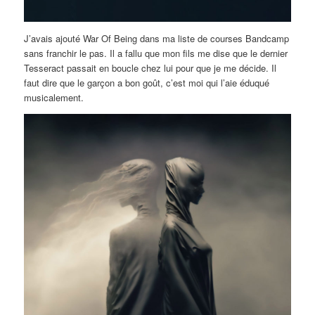
J’avais ajouté War Of Being dans ma liste de courses Bandcamp
sans franchir le pas. Il a fallu que mon fils me dise que le dernier
Tesseract passait en boucle chez lui pour que je me décide. Il
faut dire que le garçon a bon goût, c’est moi qui l’aie éduqué
musicalement.