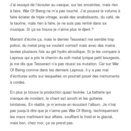
J’ai essayé de l’écouter au casque, sur les enceintes, mais rien
à faire. War Of Being ne m’a pas touché. J’ai poussé le volume à
faire éclater de triple vitrage, avalé des anabolisants, du café, de
la taurine, mais rien à faire, je ne suis pas rentré dans sa
musique. Si ça se trouve je n’aime plus le djent ?
Marrant d’écrire ça, mais le dernier Tesseract me semble trop
policé, du metal prog se voulant corrosif mais avec des mains
lavées plusieurs fois au gel hydro alcoolique. Si je les compare à
Leprous qui a pris le chemin du soft metal lyrique petit bourgeois,
je me dis que Tesseract n’a pas réussi sa mutation. Car sur War
Of Being comme dans les derniers Leprous, il y a pas mal
d’écritures softs sur lesquelles on pourrait poser des instruments
à cordes.
En plus je trouve la production quasi feutrée. La batterie qui
manque de mordant, le chant est amorti et les guitares
lointaines. En réalité, je m’ennuie en écoutant l’album. Je n’irai
pas jusqu’à dire que je n’aime pas War Of Being, techniquement
les mecs maîtrisent leur affaire, soufflant le froid et le glacial,
mais bon, chez moi, ça ne prend pas.