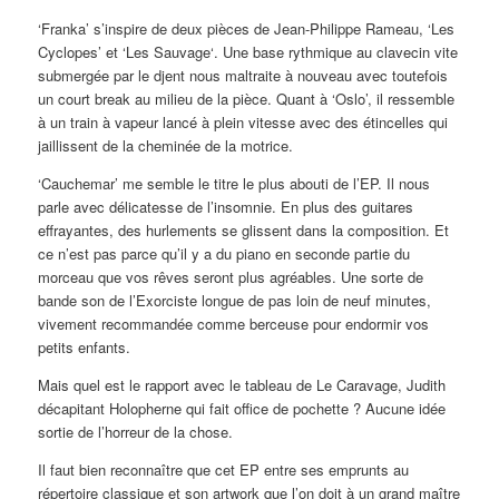
‘Franka’ s’inspire de deux pièces de Jean-Philippe Rameau, ‘Les
Cyclopes’ et ‘Les Sauvage‘. Une base rythmique au clavecin vite
submergée par le djent nous maltraite à nouveau avec toutefois
un court break au milieu de la pièce. Quant à ‘Oslo’, il ressemble
à un train à vapeur lancé à plein vitesse avec des étincelles qui
jaillissent de la cheminée de la motrice.
‘Cauchemar’ me semble le titre le plus abouti de l’EP. Il nous
parle avec délicatesse de l’insomnie. En plus des guitares
effrayantes, des hurlements se glissent dans la composition. Et
ce n’est pas parce qu’il y a du piano en seconde partie du
morceau que vos rêves seront plus agréables. Une sorte de
bande son de l’Exorciste longue de pas loin de neuf minutes,
vivement recommandée comme berceuse pour endormir vos
petits enfants.
Mais quel est le rapport avec le tableau de
Le Caravage, Judith
décapitant Holopherne qui fait office de pochette ? Aucune idée
sortie de l’horreur de la chose.
Il faut bien reconnaître que cet EP entre ses emprunts au
répertoire classique et son artwork que l’on doit à un grand maître