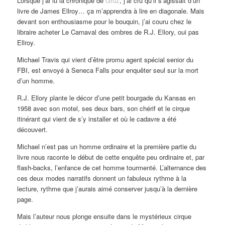
Lorsque j’ai lu la chronique de
Gruz
, j’ai cru qu’il s’agissait d’un
livre de James Ellroy… ça m’apprendra à lire en diagonale. Mais
devant son enthousiasme pour le bouquin, j’ai couru chez le
libraire acheter Le Carnaval des ombres de R.J. Ellory, oui pas
Ellroy.
Michael Travis qui vient d’être promu agent spécial senior du
FBI, est envoyé à Seneca Falls pour enquêter seul sur la mort
d’un homme.
R.J. Ellory plante le décor d’une petit bourgade du Kansas en
1958 avec son motel, ses deux bars, son chérif et le cirque
itinérant qui vient de s’y installer et où le cadavre a été
découvert.
Michael n’est pas un homme ordinaire et la première partie du
livre nous raconte le début de cette enquête peu ordinaire et, par
flash-backs, l’enfance de cet homme tourmenté. L’alternance des
ces deux modes narratifs donnent un fabuleux rythme à la
lecture, rythme que j’aurais aimé conserver jusqu’à la dernière
page.
Mais l’auteur nous plonge ensuite dans le mystérieux cirque