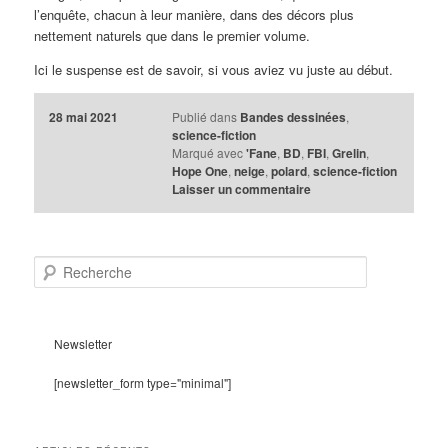
l’enquête, chacun à leur manière, dans des décors plus
nettement naturels que dans le premier volume.
Ici le suspense est de savoir, si vous aviez vu juste au début.
28 mai 2021
Publié dans
Bandes dessinées
,
science-fiction
Marqué avec
'Fane
,
BD
,
FBI
,
Grelin
,
Hope One
,
neige
,
polard
,
science-fiction
Laisser un commentaire
R
e
c
h
e
Newsletter
r
c
[newsletter_form type="minimal"]
h
e