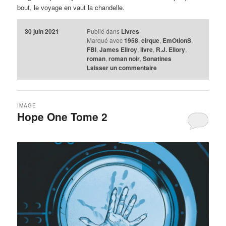
bout, le voyage en vaut la chandelle.
30 juin 2021
Publié dans
Livres
Marqué avec
1958
,
cirque
,
EmOtionS
,
FBI
,
James Ellroy
,
livre
,
R.J. Ellory
,
roman
,
roman noir
,
Sonatines
Laisser un commentaire
IMAGE
Hope One Tome 2