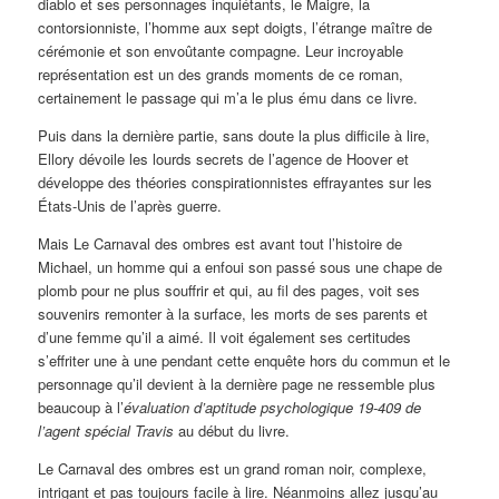
diablo et ses personnages inquiétants, le Maigre, la
contorsionniste, l’homme aux sept doigts, l’étrange maître de
cérémonie et son envoûtante compagne. Leur incroyable
représentation est un des grands moments de ce roman,
certainement le passage qui m’a le plus ému dans ce livre.
Puis dans la dernière partie, sans doute la plus difficile à lire,
Ellory dévoile les lourds secrets de l’agence de Hoover et
développe des théories conspirationnistes effrayantes sur les
États-Unis de l’après guerre.
Mais Le Carnaval des ombres est avant tout l’histoire de
Michael, un homme qui a enfoui son passé sous une chape de
plomb pour ne plus souffrir et qui, au fil des pages, voit ses
souvenirs remonter à la surface, les morts de ses parents et
d’une femme qu’il a aimé. Il voit également ses certitudes
s’effriter une à une pendant cette enquête hors du commun et le
personnage qu’il devient à la dernière page ne ressemble plus
beaucoup à l’
évaluation d’aptitude psychologique 19-409 de
l’agent spécial Travis
au début du livre.
Le Carnaval des ombres est un grand roman noir, complexe,
intrigant et pas toujours facile à lire. Néanmoins allez jusqu’au