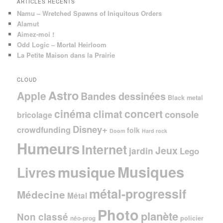
ARTICLES RÉCENTS
Namu – Wretched Spawns of Iniquitous Orders
Alamut
Aimez-moi !
Odd Logic – Mortal Heirloom
La Petite Maison dans la Prairie
CLOUD
Astro
Apple
Bandes dessinées
Black metal
cinéma
concert
climat
console
bricolage
Disney+
crowdfunding
folk
Doom
Hard rock
Humeurs
Internet
Jeux
jardin
Lego
Musiques
musique
Livres
métal-progressif
Médecine
Métal
Photo
planète
Non classé
policier
néo-prog