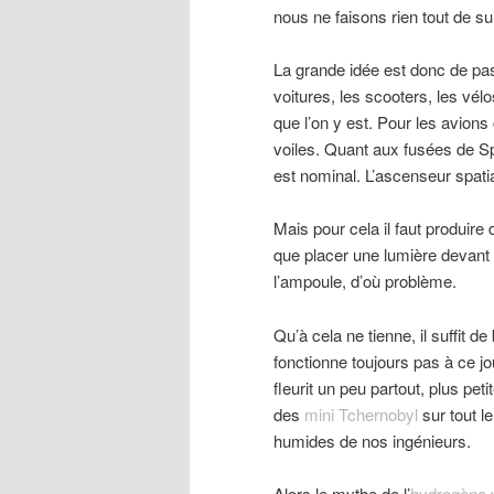
nous ne faisons rien tout de sui
La grande idée est donc de pass
voitures, les scooters, les vélo
que l’on y est. Pour les avion
voiles. Quant aux fusées de Sp
est nominal. L’ascenseur spatia
Mais pour cela il faut produire
que placer une lumière devant
l’ampoule, d’où problème.
Qu’à cela ne tienne, il suffit 
fonctionne toujours pas à ce j
fleurit un peu partout, plus pe
des
mini Tchernobyl
sur tout l
humides de nos ingénieurs.
Alors le mythe de l’
hydrogène 