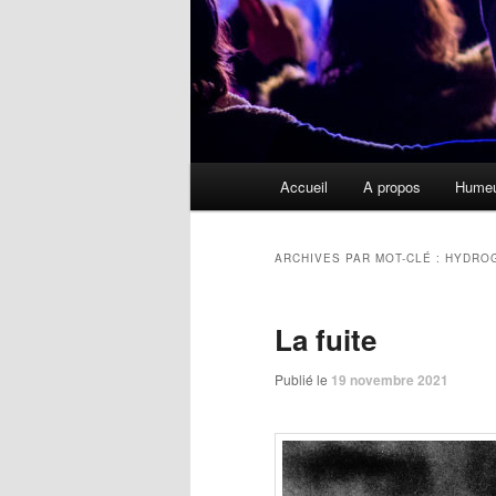
Menu
Accueil
A propos
Hume
principal
ARCHIVES PAR MOT-CLÉ :
HYDRO
La fuite
Publié le
19 novembre 2021