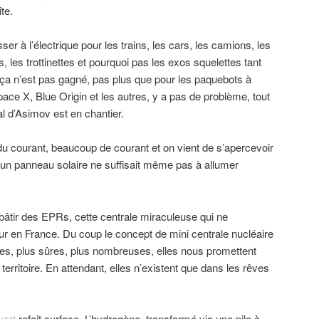
te.
er à l’électrique pour les trains, les cars, les camions, les
s, les trottinettes et pourquoi pas les exos squelettes tant
s ça n’est pas gagné, pas plus que pour les paquebots à
ace X, Blue Origin et les autres, y a pas de problème, tout
l d’Asimov est en chantier.
 du courant, beaucoup de courant et on vient de s’apercevoir
 un panneau solaire ne suffisait même pas à allumer
de bâtir des EPRs, cette centrale miraculeuse qui ne
our en France. Du coup le concept de mini centrale nucléaire
tites, plus sûres, plus nombreuses, elles nous promettent
e territoire. En attendant, elles n’existent que dans les rêves
vert
refait surface. L’hydrogène, transformé via une pile à