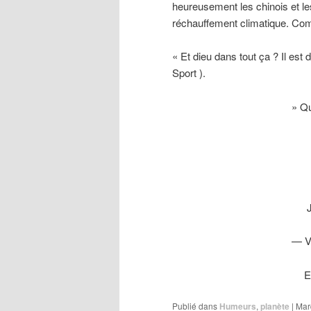
heureusement les chinois et le
réchauffement climatique. Com
« Et dieu dans tout ça ? Il est d
Sport ).
» Qu
— Vo
E
Publié dans
Humeurs
,
planète
|
Mar