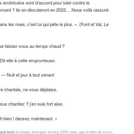
s américains sont d’accord pour luter contre le
ment ? Ils en discuteront en 2022… Nous voilà rassuré.
ans les nues, c’est lui qui pète le plus. ». (Font et Val, Le
e faisiez-vous au temps chaud ?
Dit-elle à cette emprunteuse.
— Nuit et jour à tout venant
Je chantais, ne vous déplaise.
us chantiez ? j’en suis fort aise.
h bien ! dansez maintenant. «
qué avec
écologie
,
énergies vertes
,
EPR
,
fuite
,
gaz à effet de serre
,