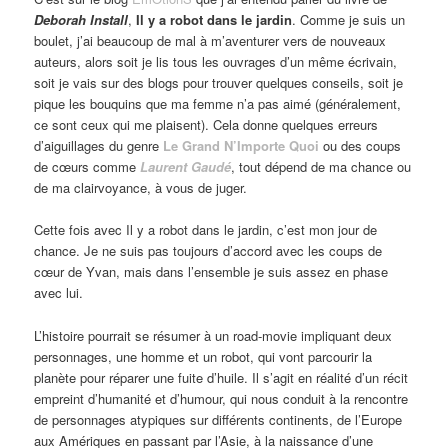
Deborah Install
,
Il y a robot dans le jardin
. Comme je suis un
boulet, j’ai beaucoup de mal à m’aventurer vers de nouveaux
auteurs, alors soit je lis tous les ouvrages d’un même écrivain,
soit je vais sur des blogs pour trouver quelques conseils, soit je
pique les bouquins que ma femme n’a pas aimé (généralement,
ce sont ceux qui me plaisent). Cela donne quelques erreurs
d’aiguillages du genre
Le Grand N’Importe Quoi
ou des coups
de cœurs comme
Laurent Gaudé
, tout dépend de ma chance ou
de ma clairvoyance, à vous de juger.
Cette fois avec Il y a robot dans le jardin, c’est mon jour de
chance. Je ne suis pas toujours d’accord avec les coups de
cœur de Yvan, mais dans l’ensemble je suis assez en phase
avec lui.
L’histoire pourrait se résumer à un road-movie impliquant deux
personnages, une homme et un robot, qui vont parcourir la
planète pour réparer une fuite d’huile. Il s’agit en réalité d’un récit
empreint d’humanité et d’humour, qui nous conduit à la rencontre
de personnages atypiques sur différents continents, de l’Europe
aux Amériques en passant par l’Asie, à la naissance d’une