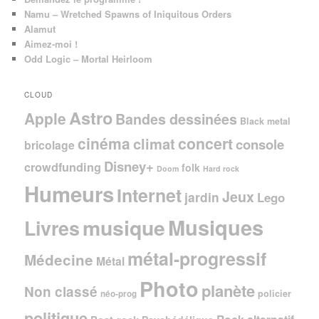
Namu – Wretched Spawns of Iniquitous Orders
Alamut
Aimez-moi !
Odd Logic – Mortal Heirloom
CLOUD
Astro
Apple
Bandes dessinées
Black metal
cinéma
concert
climat
console
bricolage
Disney+
crowdfunding
folk
Doom
Hard rock
Humeurs
Internet
Jeux
jardin
Lego
Musiques
musique
Livres
métal-progressif
Médecine
Métal
Photo
planète
Non classé
policier
néo-prog
politique