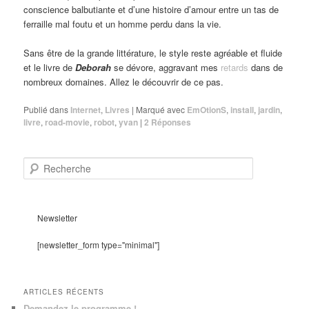
conscience balbutiante et d’une histoire d’amour entre un tas de
ferraille mal foutu et un homme perdu dans la vie.
Sans être de la grande littérature, le style reste agréable et fluide
et le livre de
Deborah
se dévore, aggravant mes
retards
dans de
nombreux domaines. Allez le découvrir de ce pas.
Publié dans
Internet
,
Livres
|
Marqué avec
EmOtionS
,
install
,
jardin
,
livre
,
road-movie
,
robot
,
yvan
|
2
Réponses
R
e
c
h
e
Newsletter
r
c
[newsletter_form type="minimal"]
h
e
ARTICLES RÉCENTS
Demandez le programme !