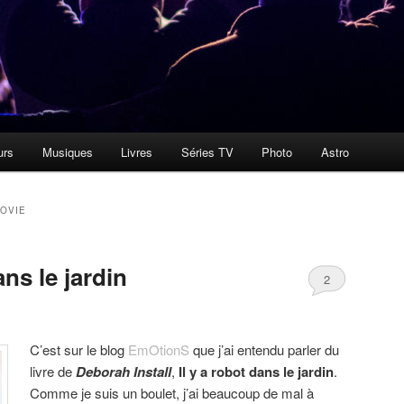
urs
Musiques
Livres
Séries TV
Photo
Astro
OVIE
ans le jardin
2
C’est sur le blog
EmOtionS
que j’ai entendu parler du
livre de
Deborah Install
,
Il y a robot dans le jardin
.
Comme je suis un boulet, j’ai beaucoup de mal à