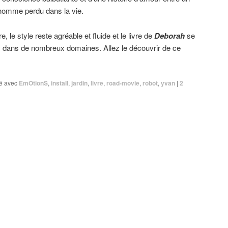
n homme perdu dans la vie.
e, le style reste agréable et fluide et le livre de
Deborah
se
s
dans de nombreux domaines. Allez le découvrir de ce
é avec
EmOtionS
,
install
,
jardin
,
livre
,
road-movie
,
robot
,
yvan
|
2