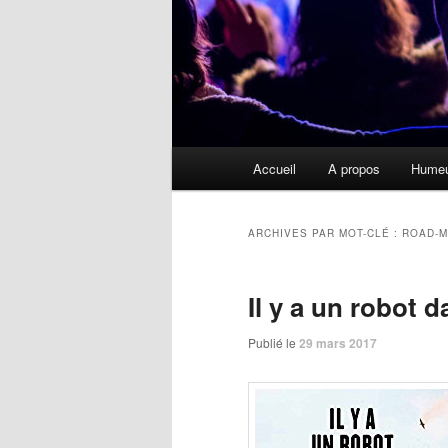
Menu
Accueil
A propos
Hume
principal
ARCHIVES PAR MOT-CLÉ :
ROAD-M
Il y a un robot d
Publié le
29 mars 2017