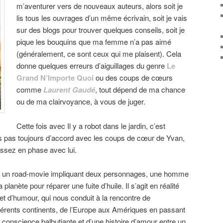
m’aventurer vers de nouveaux auteurs, alors soit je
lis tous les ouvrages d’un même écrivain, soit je vais
sur des blogs pour trouver quelques conseils, soit je
pique les bouquins que ma femme n’a pas aimé
(généralement, ce sont ceux qui me plaisent). Cela
donne quelques erreurs d’aiguillages du genre
Le
Grand N’Importe Quoi
ou des coups de cœurs
comme
Laurent Gaudé
, tout dépend de ma chance
ou de ma clairvoyance, à vous de juger.
Cette fois avec Il y a robot dans le jardin, c’est
s pas toujours d’accord avec les coups de cœur de Yvan,
assez en phase avec lui.
r à un road-movie impliquant deux personnages, une homme
a planète pour réparer une fuite d’huile. Il s’agit en réalité
et d’humour, qui nous conduit à la rencontre de
férents continents, de l’Europe aux Amériques en passant
e conscience balbutiante et d’une histoire d’amour entre un