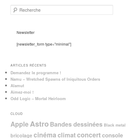
R
e
c
h
e
Newsletter
r
c
[newsletter_form type="minimal"]
h
e
ARTICLES RÉCENTS
Demandez le programme !
Namu – Wretched Spawns of Iniquitous Orders
Alamut
Aimez-moi !
Odd Logic – Mortal Heirloom
CLOUD
Astro
Apple
Bandes dessinées
Black metal
cinéma
concert
climat
console
bricolage