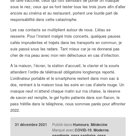
se faire vacciner, ceux qui font semblant de porter un masque
sous le nez, ceux qui se font tester tous les trois jours afin d’aller
encore au cinéma et au restaurant, portent une lourde part de
responsabilité dans cette catastrophe.
Les cas contacts se multiplient autour de nous. L’étau se
resserre. Pour l’instant malgré trois concerts, quelques pauses
cafés imprudentes et trajets dans les transports en commun, je
suis passé sous les radars. Tant mieux car je ne donnerai pas
cher de ma peau avec mon rein défectueux en cas d’infection.
A la maison, l’écran, la station d’accueil, le clavier et la souris
attendent l’ordre de télétravail obligatoire longtemps reporté.
L’ordinateur portable et le smartphone restent dans mon sac à
dos, rentrant à la maison tous les soirs en cas d’alerte rouge. Un
masque neuf m’attend chaque matin sur ma chaise, la réserve
de savon est remplie, le gel hydro patiente dans son flacon, le
pass frétille dans le téléphone, nous sommes parés pour affronter
2022.
31 décembre 2021
Publié dans
Humeurs
,
Médecine
Marqué avec
COVID-19
,
Moderna
,
pandémie
,
pass sanitaire
,
pass