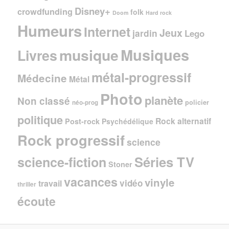
Disney+
crowdfunding
folk
Doom
Hard rock
Humeurs
Internet
Jeux
jardin
Lego
Musiques
musique
Livres
métal-progressif
Médecine
Métal
Photo
planète
Non classé
policier
néo-prog
politique
Rock alternatif
Post-rock
Psychédélique
Rock progressif
science
Séries TV
science-fiction
Stoner
vacances
vinyle
vidéo
travail
thriller
écoute