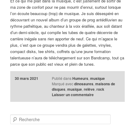
Et ce qui me plait dans la musique, c’est justement de sortir de
ma zone de confort pour ne pas mourrir d’ennui, surtout lorsque
l’on écoute beaucoup (trop) de musique. Je suis désespéré en
découvrant un nouvel album d’un groupe de prog antédiluvien au
rythme pathétique, au chanteur à la voix éraillée, aux soli datant
d’un demi-siècle, qui compile les tubes de quatre décennie de
carrière inégale sans rien apporter de neuf. Ce qui m’agace le
plus, c’est que ce groupe vendra plus de galettes, vinyles,
compact disks, tee shirts, coffrets qu’une jeune formation
talentueuse n’aura de téléchargement sur son Bandcamp, tout ça
parce que son public est vieux et plein de tunes.
30 mars 2021
Publié dans
Humeurs
,
musique
Marqué avec
dinosaures
,
maisons de
disques
,
musique
,
relève
,
rock
Laisser un commentaire
R
e
c
h