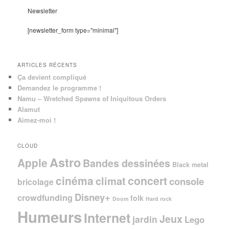
e
Newsletter
r
c
[newsletter_form type="minimal"]
h
e
ARTICLES RÉCENTS
Ça devient compliqué
Demandez le programme !
Namu – Wretched Spawns of Iniquitous Orders
Alamut
Aimez-moi !
CLOUD
Astro
Apple
Bandes dessinées
Black metal
cinéma
concert
climat
console
bricolage
Disney+
crowdfunding
folk
Doom
Hard rock
Humeurs
Internet
Jeux
jardin
Lego