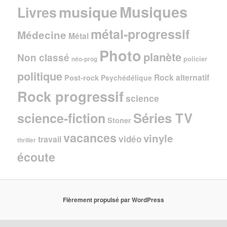
Musiques
musique
Livres
métal-progressif
Médecine
Métal
Photo
planète
Non classé
policier
néo-prog
politique
Rock alternatif
Post-rock
Psychédélique
Rock progressif
science
Séries TV
science-fiction
Stoner
vacances
vinyle
vidéo
travail
thriller
écoute
Fièrement propulsé par WordPress