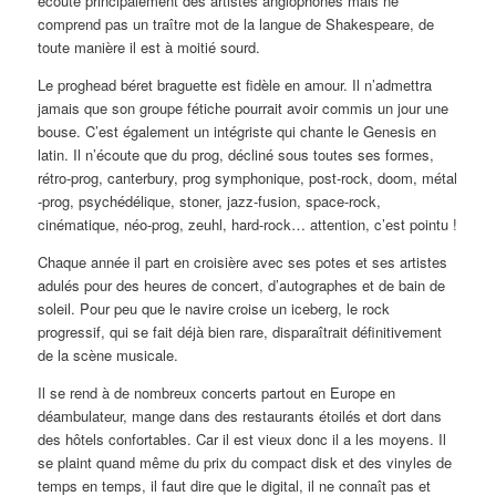
écoute principalement des artistes anglophones mais ne
comprend pas un traître mot de la langue de Shakespeare, de
toute manière il est à moitié sourd.
Le proghead béret braguette est fidèle en amour. Il n’admettra
jamais que son groupe fétiche pourrait avoir commis un jour une
bouse. C’est également un intégriste qui chante le Genesis en
latin. Il n’écoute que du prog, décliné sous toutes ses formes,
rétro-prog, canterbury, prog symphonique, post-rock, doom, métal
-prog, psychédélique, stoner, jazz-fusion, space-rock,
cinématique, néo-prog, zeuhl, hard-rock… attention, c’est pointu !
Chaque année il part en croisière avec ses potes et ses artistes
adulés pour des heures de concert, d’autographes et de bain de
soleil. Pour peu que le navire croise un iceberg, le rock
progressif, qui se fait déjà bien rare, disparaîtrait définitivement
de la scène musicale.
Il se rend à de nombreux concerts partout en Europe en
déambulateur, mange dans des restaurants étoilés et dort dans
des hôtels confortables. Car il est vieux donc il a les moyens. Il
se plaint quand même du prix du compact disk et des vinyles de
temps en temps, il faut dire que le digital, il ne connaît pas et