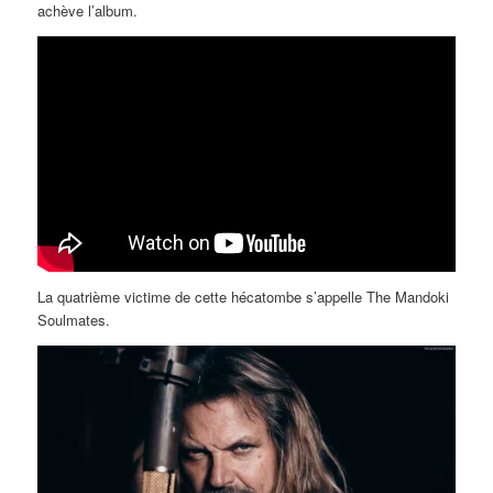
achève l’album.
La quatrième victime de cette hécatombe s’appelle The Mandoki
Soulmates.