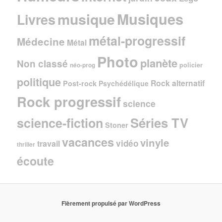
Musiques
musique
Livres
métal-progressif
Médecine
Métal
Photo
planète
Non classé
policier
néo-prog
politique
Rock alternatif
Post-rock
Psychédélique
Rock progressif
science
Séries TV
science-fiction
Stoner
vacances
vinyle
vidéo
travail
thriller
écoute
Fièrement propulsé par WordPress