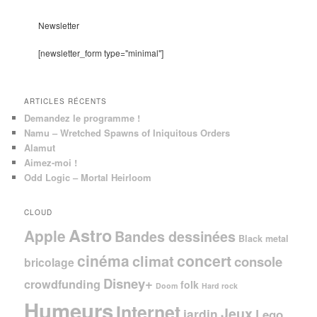
h
e
Newsletter
r
c
[newsletter_form type="minimal"]
h
e
ARTICLES RÉCENTS
Demandez le programme !
Namu – Wretched Spawns of Iniquitous Orders
Alamut
Aimez-moi !
Odd Logic – Mortal Heirloom
CLOUD
Astro
Apple
Bandes dessinées
Black metal
cinéma
concert
climat
console
bricolage
Disney+
crowdfunding
folk
Doom
Hard rock
Humeurs
Internet
Jeux
jardin
Lego