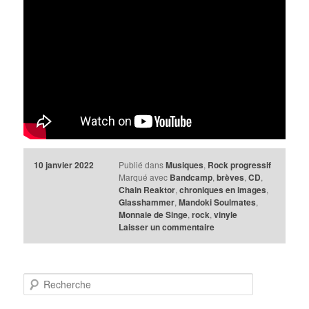
10 janvier 2022
Publié dans
Musiques
,
Rock progressif
Marqué avec
Bandcamp
,
brèves
,
CD
,
Chain Reaktor
,
chroniques en images
,
Glasshammer
,
Mandoki Soulmates
,
Monnaie de Singe
,
rock
,
vinyle
Laisser un commentaire
R
e
c