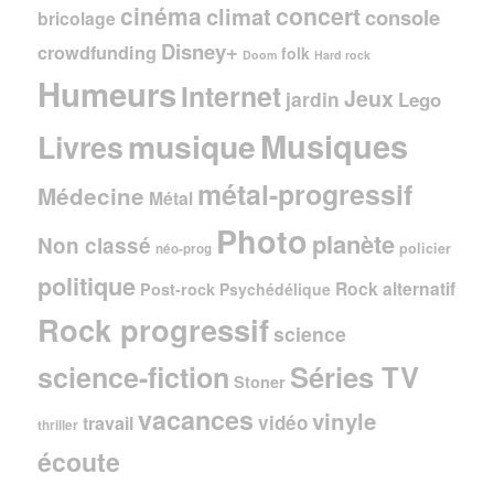
cinéma
concert
climat
console
bricolage
Disney+
crowdfunding
folk
Doom
Hard rock
Humeurs
Internet
Jeux
jardin
Lego
Musiques
musique
Livres
métal-progressif
Médecine
Métal
Photo
planète
Non classé
policier
néo-prog
politique
Rock alternatif
Post-rock
Psychédélique
Rock progressif
science
Séries TV
science-fiction
Stoner
vacances
vinyle
vidéo
travail
thriller
écoute