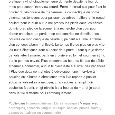
pratique la vingt cinquième heure du trente deuxième jour du
mois pour caser l’interview retard. Entre le nœud plat pour fixer le
cordier du violoncelle de ma femme, la connectique du home
cinéma, les tendeurs pour palisser les arbres fruitiers et le nœud
coulant pour le burn-out je me prends les pieds dans les câbles
du micro au pied de la scène, à la recherche d’un coin pour
dormir en pelote. Je perds mon self contrôle en démêlant les
boucles de mon casque de baladeur, peinant à suivre la trame
d’un concept album mal ficelé. Le temps file de plus en plus vite,
les nuits élastiques sont au point de rupture, il faut que je dorme.
Je vais jeter l’amarre, partir en croisière au loin et courir en string
sur le pont du navire. Plus personne au bout du fil, pas de câble
ethernet à connecter, aucun fil d’actualité à suivre; des vacances
! Plus que deux cent photos à développer, une interview à
boucler, dix albums à chroniquer, trois live reports à publier,
soixante vaisselles à nettoyer, cinq caddies à remplir, dix
poubelles à sortir, vingt réveils à six heures du mat et je serai
dans la file d’attente pour l’embarquement.
Publié dans
Humeurs
,
Internet
,
Livres
,
musique
|
Marqué avec
chroniques
,
concerts
,
fatigue
,
musique
,
noeuds
,
photos
,
travail
,
vacances
|
Laisser un commentaire