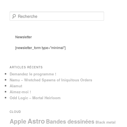
R
e
c
h
e
Newsletter
r
c
[newsletter_form type="minimal"]
h
e
ARTICLES RÉCENTS
Demandez le programme !
Namu – Wretched Spawns of Iniquitous Orders
Alamut
Aimez-moi !
Odd Logic – Mortal Heirloom
CLOUD
Astro
Apple
Bandes dessinées
Black metal