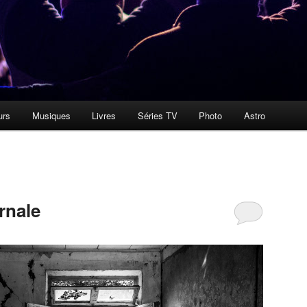
urs
Musiques
Livres
Séries TV
Photo
Astro
rnale