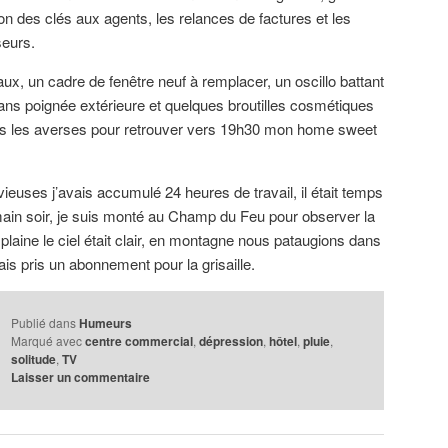
ution des clés aux agents, les relances de factures et les
seurs.
aux, un cadre de fenêtre neuf à remplacer, un oscillo battant
sans poignée extérieure et quelques broutilles cosmétiques
sous les averses pour retrouver vers 19h30 mon home sweet
ieuses j’avais accumulé 24 heures de travail, il était temps
main soir, je suis monté au Champ du Feu pour observer la
laine le ciel était clair, en montagne nous pataugions dans
ais pris un abonnement pour la grisaille.
Publié dans
Humeurs
Marqué avec
centre commercial
,
dépression
,
hôtel
,
pluie
,
solitude
,
TV
Laisser un commentaire