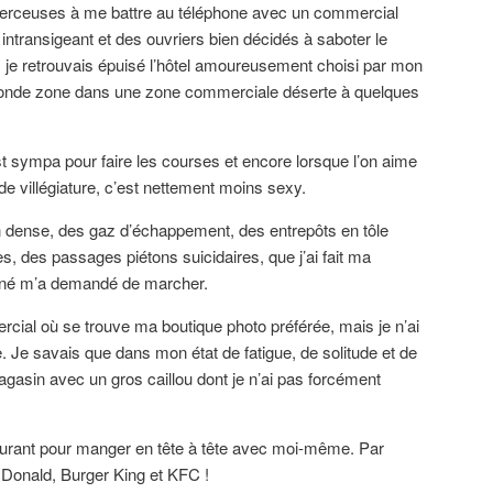
 perceuses à me battre au téléphone avec un commercial
intransigeant et des ouvriers bien décidés à saboter le
 je retrouvais épuisé l’hôtel amoureusement choisi par mon
conde zone dans une zone commerciale déserte à quelques
 sympa pour faire les courses et encore lorsque l’on aime
e villégiature, c’est nettement moins sexy.
ion dense, des gaz d’échappement, des entrepôts en tôle
s, des passages piétons suicidaires, que j’ai fait ma
kiné m’a demandé de marcher.
ercial où se trouve ma boutique photo préférée, mais je n’ai
ne. Je savais que dans mon état de fatigue, de solitude et de
agasin avec un gros caillou dont je n’ai pas forcément
taurant pour manger en tête à tête avec moi-même. Par
c Donald, Burger King et KFC !