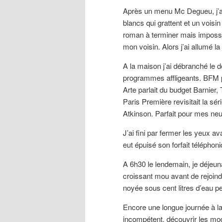
Après un menu Mc Degueu, j’ai 
blancs qui grattent et un voisi
roman à terminer mais impossi
mon voisin. Alors j’ai allumé l
A la maison j’ai débranché le 
programmes affligeants. BFM par
Arte parlait du budget Barnier,
Paris Première revisitait la s
Atkinson. Parfait pour mes ne
J’ai fini par fermer les yeux a
eut épuisé son forfait télépho
A 6h30 le lendemain, je déjeun
croissant mou avant de rejoindr
noyée sous cent litres d’eau pen
Encore une longue journée à la 
incompétent, découvrir les mod