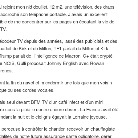
rejoint mon nid douillet. 12 m2, une télévision, des draps
n accroché son téléphone portable. J’avais un excellent
ble de me concentrer sur les pages en écoutant la vie de
a TV.
décodeur TV depuis des années, lassé des publicités et des
lait de Kirk et de Milton, TF1 parlait de Milton et Kirk,
 Trump parlait de l’intelligence de Macron, C+ était crypté,
érie NCIS, Gulli proposait Johnny English avec Rowan
urones.
vant la fin du navet et m’endormir une fois que mon voisin
nique ou ses cordes vocales.
ais seul devant BFM TV d’un café infect et d’un mini
e sous la pluie le centre encore désert. La France avait été
dant la nuit et le ciel gris égayait la Lorraine joyeuse.
perceuse à contrôler le chantier, recevoir un chauffagiste
alités de notre future assurance santé obligatoire, gérer