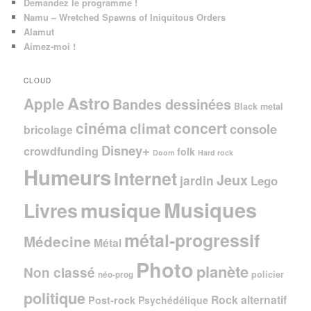
Demandez le programme !
Namu – Wretched Spawns of Iniquitous Orders
Alamut
Aimez-moi !
CLOUD
Astro
Apple
Bandes dessinées
Black metal
cinéma
concert
climat
console
bricolage
Disney+
crowdfunding
folk
Doom
Hard rock
Humeurs
Internet
Jeux
jardin
Lego
Musiques
musique
Livres
métal-progressif
Médecine
Métal
Photo
planète
Non classé
policier
néo-prog
politique
Rock alternatif
Post-rock
Psychédélique