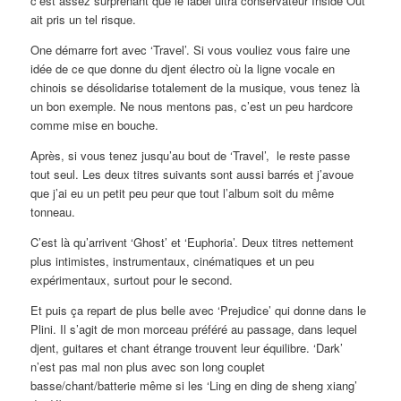
c’est assez surprenant que le label ultra conservateur Inside Out
ait pris un tel risque.
One démarre fort avec ‘Travel’. Si vous vouliez vous faire une
idée de ce que donne du djent électro où la ligne vocale en
chinois se désolidarise totalement de la musique, vous tenez là
un bon exemple. Ne nous mentons pas, c’est un peu hardcore
comme mise en bouche.
Après, si vous tenez jusqu’au bout de ‘Travel’, le reste passe
tout seul. Les deux titres suivants sont aussi barrés et j’avoue
que j’ai eu un petit peu peur que tout l’album soit du même
tonneau.
C’est là qu’arrivent ‘Ghost’ et ‘Euphoria’. Deux titres nettement
plus intimistes, instrumentaux, cinématiques et un peu
expérimentaux, surtout pour le second.
Et puis ça repart de plus belle avec ‘Prejudice’ qui donne dans le
Plini. Il s’agit de mon morceau préféré au passage, dans lequel
djent, guitares et chant étrange trouvent leur équilibre. ‘Dark’
n’est pas mal non plus avec son long couplet
basse/chant/batterie même si les ‘Ling en ding de sheng xiang’