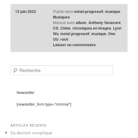
13 juin 2022
Publié dans
métal-progressif
,
musique
,
Musiques
Marqué avec
album
,
Anthony Vanacore
,
CD
,
Chine
,
chroniques en images
,
Lynn
Wu
,
metal progressif
,
musique
,
One
,
OU
,
rock
Laisser un commentaire
R
e
c
h
e
Newsletter
r
c
[newsletter_form type="minimal"]
h
e
ARTICLES RÉCENTS
Ça devient compliqué