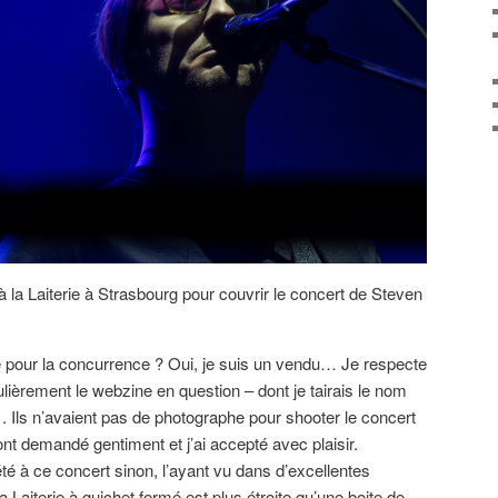
 la Laiterie à Strasbourg pour couvrir le concert de Steven
e pour la concurrence ? Oui, je suis un vendu… Je respecte
gulièrement le webzine en question – dont je tairais le nom
– . Ils n’avaient pas de photographe pour shooter le concert
nt demandé gentiment et j’ai accepté avec plaisir.
té à ce concert sinon, l’ayant vu dans d’excellentes
a Laiterie à guichet fermé est plus étroite qu’une boite de