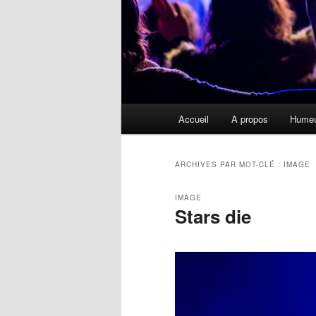
Menu
Accueil
A propos
Hume
principal
ARCHIVES PAR MOT-CLÉ :
IMAGE
IMAGE
Stars die