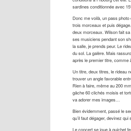
sardines conditionnée avec 15
Donc me voilà, un pass photo e
trois morceaux et puis dégage
deux morceaux. Wilson fait sa l
ses musiciens pendant son show,
la salle, je prends peur. Le ri
du sol. La galère. Mais rassuron
après le premier titre, comme à 
Un titre, deux titres, le rideau
trouver un angle favorable entr
Rien à faire, même au 200 mm 
gâche 60 clichés moisis et tor
va adorer mes images…
Bien évidemment, passé le seco
qu’il faut dégager, devinez qui
Le concert se joue à guichet f