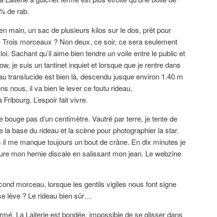
% de rab.
n main, un sac de plusieurs kilos sur le dos, prêt pour
. Trois morceaux ? Non deux, ce soir, ce sera seulement
oi. Sachant qu’il aime bien tendre un voile entre le public et
 je suis un tantinet inquiet et lorsque que je rentre dans
deau translucide est bien là, descendu jusque environ 1.40 m
s nous, il va bien le lever ce foutu rideau,
Fribourg. L’espoir fait vivre.
 ne bouge pas d’un centimètre. Vautré par terre, je tente de
e la base du rideau et la scène pour photographier la star.
il me manque toujours un bout de crâne. En dix minutes je
ture mon hernie discale en salissant mon jean. Le webzine
nd morceau, lorsque les gentils vigiles nous font signe
 se lève ? Le rideau bien sûr…
ermé. La Laiterie est bondée, impossible de se glisser dans