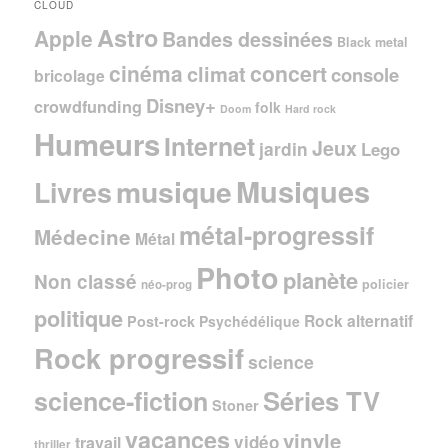
CLOUD
Astro
Apple
Bandes dessinées
Black metal
cinéma
concert
climat
console
bricolage
Disney+
crowdfunding
folk
Doom
Hard rock
Humeurs
Internet
Jeux
jardin
Lego
Musiques
musique
Livres
métal-progressif
Médecine
Métal
Photo
planète
Non classé
policier
néo-prog
politique
Rock alternatif
Post-rock
Psychédélique
Rock progressif
science
Séries TV
science-fiction
Stoner
vacances
vinyle
vidéo
travail
thriller