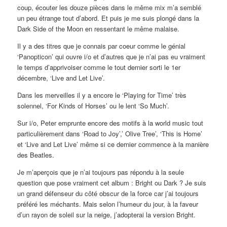
coup, écouter les douze pièces dans le même mix m’a semblé
un peu étrange tout d’abord. Et puis je me suis plongé dans la
Dark Side of the Moon en ressentant le même malaise.
Il y a des titres que je connais par coeur comme le génial
‘Panopticon’ qui ouvre i/o et d’autres que je n’ai pas eu vraiment
le temps d’apprivoiser comme le tout dernier sorti le 1er
décembre, ‘Live and Let Live’.
Dans les merveilles il y a encore le ‘Playing for Time’ très
solennel, ‘For Kinds of Horses’ ou le lent ‘So Much’.
Sur i/o, Peter emprunte encore des motifs à la world music tout
particulièrement dans ‘Road to Joy’,’ Olive Tree’, ‘This is Home’
et ‘Live and Let Live’ même si ce dernier commence à la manière
des Beatles.
Je m’aperçois que je n’ai toujours pas répondu à la seule
question que pose vraiment cet album : Bright ou Dark ? Je suis
un grand défenseur du côté obscur de la force car j’ai toujours
préféré les méchants. Mais selon l’humeur du jour, à la faveur
d’un rayon de soleil sur la neige, j’adopterai la version Bright.