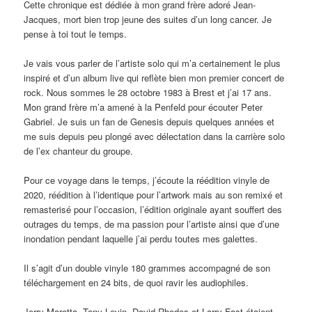
Cette chronique est dédiée à mon grand frère adoré Jean-
Jacques, mort bien trop jeune des suites d’un long cancer. Je
pense à toi tout le temps.
Je vais vous parler de l’artiste solo qui m’a certainement le plus
inspiré et d’un album live qui reflète bien mon premier concert de
rock. Nous sommes le 28 octobre 1983 à Brest et j’ai 17 ans.
Mon grand frère m’a amené à la Penfeld pour écouter Peter
Gabriel. Je suis un fan de Genesis depuis quelques années et
me suis depuis peu plongé avec délectation dans la carrière solo
de l’ex chanteur du groupe.
Pour ce voyage dans le temps, j’écoute la réédition vinyle de
2020, réédition à l’identique pour l’artwork mais au son remixé et
remasterisé pour l’occasion, l’édition originale ayant souffert des
outrages du temps, de ma passion pour l’artiste ainsi que d’une
inondation pendant laquelle j’ai perdu toutes mes galettes.
Il s’agit d’un double vinyle 180 grammes accompagné de son
téléchargement en 24 bits, de quoi ravir les audiophiles.
Jerry Marotta, Tony Levin, David Rhodes et Larry Fast étaient