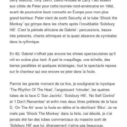
aux côtés de Peter pour cette tournée nord-américaine en 1992,
avant de poursuivre leurs concerts en Europe pour mon plus
grand bonheur. Peter vient de sortir Security et le tube ‘Shock the
Monkey’ qui grimpe dans les charts après l’inoubliable ‘Solsbury
Hill’. C’est la période africaine de Gabriel : percussions, basse
très présente, chants ethniques et la quasi absence de cymbales
dans la rythmique.
En 82, Gabriel n’offrait pas encore les shows spectaculaires qu’il
mit en scène plus tard. A part le maquillage, une échelle, des
barres parallèles et quelques éclairages, tout le spectacle repose
sur le chanteur qui ose encore se jeter dans la foule.
Parmis les grands moment de ce live, je soulignerai le mystique
‘The Rhythm Of The Heat’, l’angoissant ‘Intruder’, les quatres
tubes de la face C ‘San Jacinto’, ‘Solsbury Hill’, ‘No Self Control’
et ‘I Don’t Remember’ et enfin mes deux titres préférés de la face
D, ‘On The Air’ avec la foule en délire et le déchirant ‘Biko’. Je ne
mets pas ‘Shock The Monkey’ dans la liste, car désolé, je n’ai
jamais été fan des tubes commerciaux du maestro sorti de
‘Solsbury Hill’ que lui, étrangement n’aime pas beaucoup.