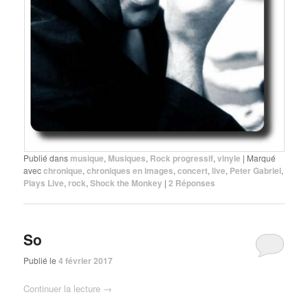
Publié dans
musique
,
Musiques
,
Rock progressif
,
vinyle
|
Marqué
avec
chronique
,
chroniques en images
,
concert
,
live
,
Peter Gabriel
,
Plays Live
,
rock
,
Shock the Monkey
|
2
Réponses
So
Publié le
4 février 2017
Continuer la lecture
→