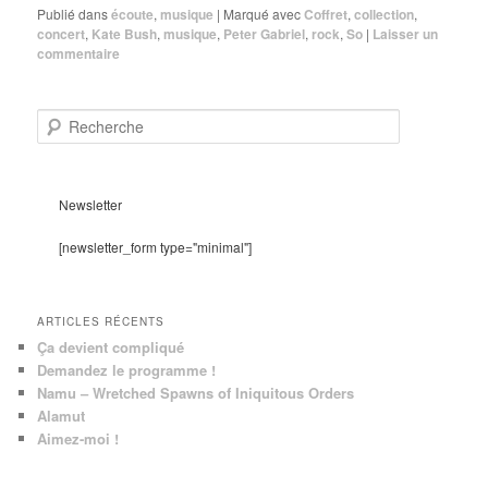
Publié dans
écoute
,
musique
|
Marqué avec
Coffret
,
collection
,
concert
,
Kate Bush
,
musique
,
Peter Gabriel
,
rock
,
So
|
Laisser un
commentaire
R
e
c
h
e
Newsletter
r
c
[newsletter_form type="minimal"]
h
e
ARTICLES RÉCENTS
Ça devient compliqué
Demandez le programme !
Namu – Wretched Spawns of Iniquitous Orders
Alamut
Aimez-moi !