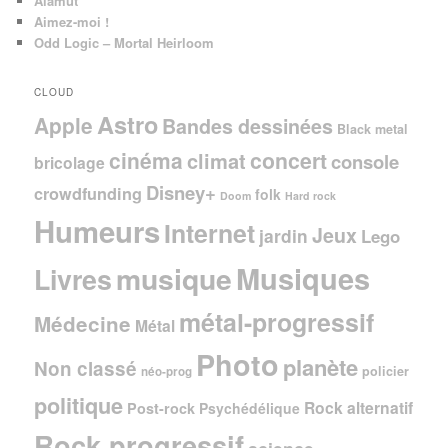
Alamut
Aimez-moi !
Odd Logic – Mortal Heirloom
CLOUD
Astro
Apple
Bandes dessinées
Black metal
cinéma
concert
climat
console
bricolage
Disney+
crowdfunding
folk
Doom
Hard rock
Humeurs
Internet
Jeux
jardin
Lego
Musiques
musique
Livres
métal-progressif
Médecine
Métal
Photo
planète
Non classé
policier
néo-prog
politique
Rock alternatif
Post-rock
Psychédélique
Rock progressif