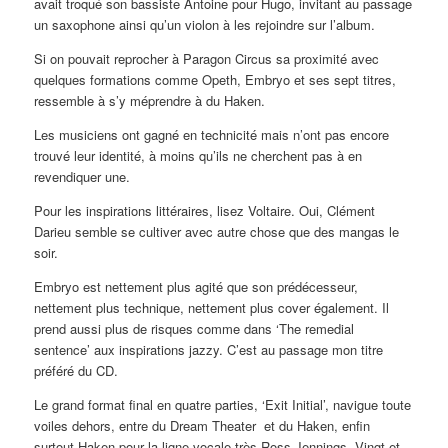
avait troqué son bassiste Antoine pour Hugo, invitant au passage
un saxophone ainsi qu’un violon à les rejoindre sur l’album.
Si on pouvait reprocher à Paragon Circus sa proximité avec
quelques formations comme Opeth, Embryo et ses sept titres,
ressemble à s’y méprendre à du Haken.
Les musiciens ont gagné en technicité mais n’ont pas encore
trouvé leur identité, à moins qu’ils ne cherchent pas à en
revendiquer une.
Pour les inspirations littéraires, lisez Voltaire. Oui, Clément
Darieu semble se cultiver avec autre chose que des mangas le
soir.
Embryo est nettement plus agité que son prédécesseur,
nettement plus technique, nettement plus cover également. Il
prend aussi plus de risques comme dans ‘The remedial
sentence’ aux inspirations jazzy. C’est au passage mon titre
préféré du CD.
Le grand format final en quatre parties, ‘Exit Initial’, navigue toute
voiles dehors, entre du Dream Theater et du Haken, enfin
surtout Haken pour la ligne vocale très Ross Jennings. Vingt et