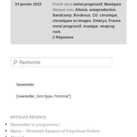
24 janvier 2022
Publié dans
métal-progressif
,
Musiques
Marqué avec
Altesia
,
autoproduction
,
Bandcamp
,
Bordeaux
,
CD
,
chronique
,
chroniques en images
,
Embryo
,
France
,
metal progressif
,
musique
,
neoprog
,
rock
2
Réponses
R
e
c
h
e
Newsletter
r
c
[newsletter_form type="minimal"]
h
e
ARTICLES RÉCENTS
Demandez le programme !
Namu – Wretched Spawns of Iniquitous Orders