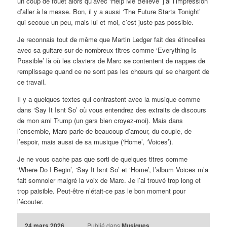
un coup de fouet alors qu’avec ‘Help Me Believe’ j’ai l’impression
d’aller à la messe. Bon, il y a aussi ‘The Future Starts Tonight’
qui secoue un peu, mais lui et moi, c’est juste pas possible.
Je reconnais tout de même que Martin Ledger fait des étincelles
avec sa guitare sur de nombreux titres comme ‘Everything Is
Possible’ là où les claviers de Marc se contentent de nappes de
remplissage quand ce ne sont pas les chœurs qui se chargent de
ce travail.
Il y a quelques textes qui contrastent avec la musique comme
dans ‘Say It Isnt So’ où vous entendrez des extraits de discours
de mon ami Trump (un gars bien croyez-moi). Mais dans
l’ensemble, Marc parle de beaucoup d’amour, du couple, de
l’espoir, mais aussi de sa musique (‘Home’, ‘Voices’).
Je ne vous cache pas que sorti de quelques titres comme
‘Where Do I Begin’, ‘Say It Isnt So’ et ‘Home’, l’album Voices m’a
fait somnoler malgré la voix de Marc. Je l’ai trouvé trop long et
trop paisible. Peut-être n’était-ce pas le bon moment pour
l’écouter.
24 mars 2026
Publié dans
Musiques