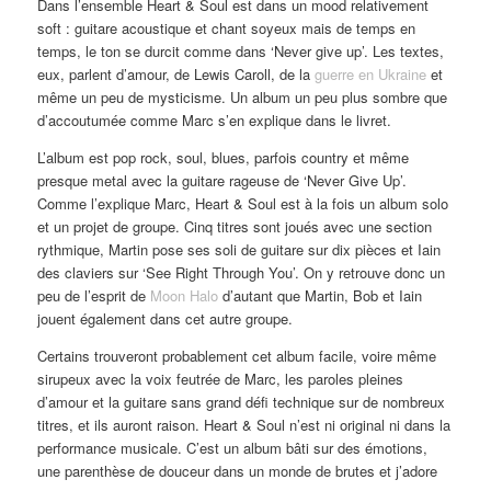
Dans l’ensemble Heart & Soul est dans un mood relativement
soft : guitare acoustique et chant soyeux mais de temps en
temps, le ton se durcit comme dans ‘Never give up’. Les textes,
eux, parlent d’amour, de Lewis Caroll, de la
guerre en Ukraine
et
même un peu de mysticisme. Un album un peu plus sombre que
d’accoutumée comme Marc s’en explique dans le livret.
L’album est pop rock, soul, blues, parfois country et même
presque metal avec la guitare rageuse de ‘Never Give Up’.
Comme l’explique Marc, Heart & Soul est à la fois un album solo
et un projet de groupe. Cinq titres sont joués avec une section
rythmique, Martin pose ses soli de guitare sur dix pièces et Iain
des claviers sur ‘See Right Through You’. On y retrouve donc un
peu de l’esprit de
Moon Halo
d’autant que Martin, Bob et Iain
jouent également dans cet autre groupe.
Certains trouveront probablement cet album facile, voire même
sirupeux avec la voix feutrée de Marc, les paroles pleines
d’amour et la guitare sans grand défi technique sur de nombreux
titres, et ils auront raison. Heart & Soul n’est ni original ni dans la
performance musicale. C’est un album bâti sur des émotions,
une parenthèse de douceur dans un monde de brutes et j’adore