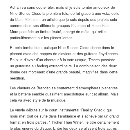
Adrian va sans doute râler, mais si je suis tombé amoureux de
Nine Stones Close la première fois, ce fut grace à une voix, celle
de
Marc Atkinson
, un artiste que je suis depuis ses projets solo
comme dans ses différents groupes
Riversea
et
Moon Halo
.
Marc possède un timbre feutré, chargé de mélo, qui brille
particulièrement sur les pièces lentes.
Et cela tombe bien, puisque Nine Stones Close donne dans le
planant avec des nappes de claviers et des guitares floydiennes.
En plus d’avoir d’un chanteur à la voix unique, Traces possède
un guitariste au feeling extraordinaire. La combinaison des deux
donne des morceaux d’une grande beauté, magnifiés dans cette
réédition.
Les claviers de Brendan se contentent d’atmosphères planantes
et la batterie semble quasiment anecdotique sur cet album. Mais
cela va avec style de la musique.
Le vinyle débute sur le court instrumental ‘Reality Check’ qui
nous met tout de suite dans l’ambiance et s’achève par un grand
format en trois parties, ‘Thicker Than Water’, le titre certainement
le plus énervé du disque. Entre les deux se glissent trois autres