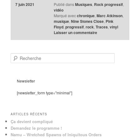
7 juin 2021
Publié dans
Musiques
,
Rock progressif
,
vidéo
Marqué avec
chronique
,
Marc Atkinson
,
musique
,
Nine Stones Close
,
Pink
Floyd
,
progressif
,
rock
,
Traces
,
vinyl
Laisser un commentaire
R
e
c
h
e
Newsletter
r
c
[newsletter_form type="minimal"]
h
e
ARTICLES RÉCENTS
Ça devient compliqué
Demandez le programme !
Namu – Wretched Spawns of Iniquitous Orders