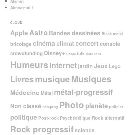
Alamut
Aimez-moi !
CLOUD
Astro
Apple
Bandes dessinées
Black metal
cinéma
concert
climat
console
bricolage
Disney+
crowdfunding
folk
Doom
Hard rock
Humeurs
Internet
Jeux
jardin
Lego
Musiques
musique
Livres
métal-progressif
Médecine
Métal
Photo
planète
Non classé
policier
néo-prog
politique
Rock alternatif
Post-rock
Psychédélique
Rock progressif
science