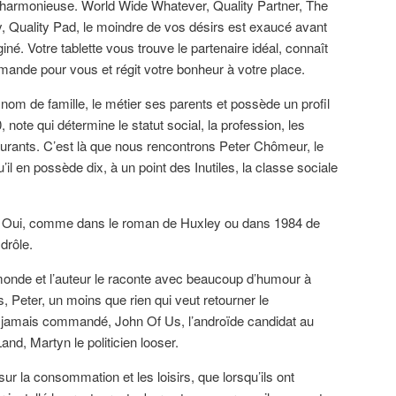
e harmonieuse. World Wide Whatever, Quality Partner, The
, Quality Pad, le moindre de vos désirs est exaucé avant
é. Votre tablette vous trouve le partenaire idéal, connaît
mande pour vous et régit votre bonheur à votre place.
m de famille, le métier ses parents et possède un profil
 note qui détermine le statut social, la profession, les
taurants. C’est là que nous rencontrons Peter Chômeur, le
u’il en possède dix, à un point des Inutiles, la classe sociale
. Oui, comme dans le roman de Huxley ou dans 1984 de
drôle.
monde et l’auteur le raconte avec beaucoup d’humour à
, Peter, un moins que rien qui veut retourner le
a jamais commandé, John Of Us, l’androïde candidat au
and, Martyn le politicien looser.
ur la consommation et les loisirs, que lorsqu’ils ont