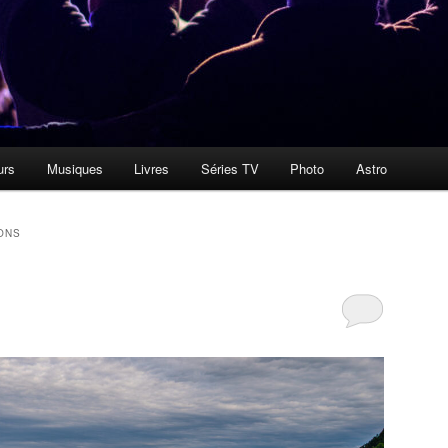
urs
Musiques
Livres
Séries TV
Photo
Astro
ONS