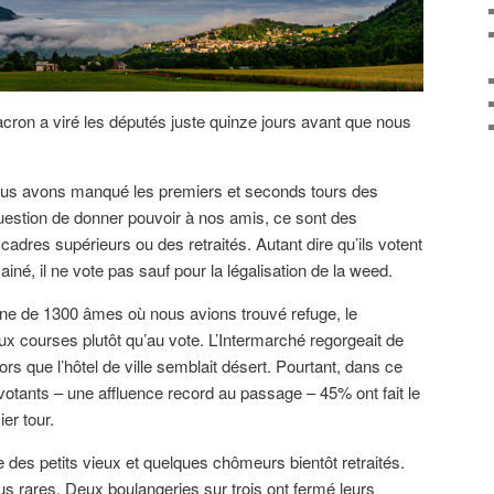
cron a viré les députés juste quinze jours avant que nous
ous avons manqué les premiers et seconds tours des
 question de donner pouvoir à nos amis, ce sont des
cadres supérieurs ou des retraités. Autant dire qu’ils votent
 ainé, il ne vote pas sauf pour la légalisation de la weed.
gne de 1300 âmes où nous avions trouvé refuge, le
ux courses plutôt qu’au vote. L’Intermarché regorgeait de
rs que l’hôtel de ville semblait désert. Pourtant, dans ce
4 votants – une affluence record au passage – 45% ont fait le
er tour.
ste des petits vieux et quelques chômeurs bientôt retraités.
lus rares. Deux boulangeries sur trois ont fermé leurs