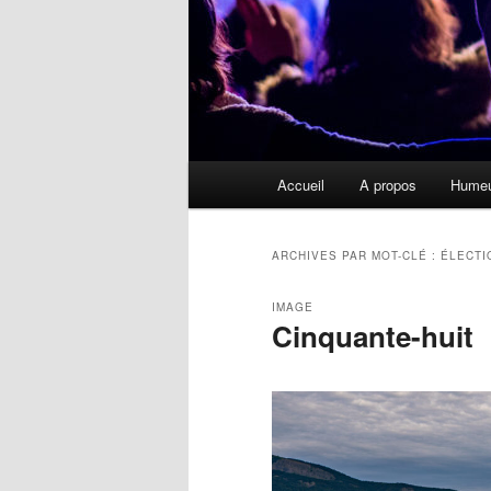
Menu
Accueil
A propos
Hume
principal
ARCHIVES PAR MOT-CLÉ :
ÉLECTI
IMAGE
Cinquante-huit